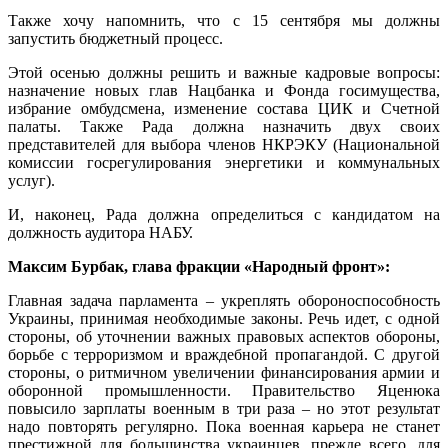
Также хочу напомнить, что с 15 сентября мы должны
запустить бюджетный процесс.
Этой осенью должны решить и важные кадровые вопросы:
назначение новых глав Нацбанка и Фонда госимущества,
избрание омбудсмена, изменение состава ЦИК и Счетной
палаты. Также Рада должна назначить двух своих
представителей для выбора членов НКРЭКУ (Национальной
комиссии госрегулирования энергетики и коммунальных
услуг).
И, наконец, Рада должна определиться с кандидатом на
должность аудитора НАБУ.
Максим Бурбак, глава фракции «Народный фронт»:
Главная задача парламента – укреплять обороноспособность
Украины, принимая необходимые законы. Речь идет, с одной
стороны, об уточнении важных правовых аспектов обороны,
борьбе с терроризмом и враждебной пропагандой. С другой
стороны, о ритмичном увеличении финансирования армии и
оборонной промышленности. Правительство Яценюка
повысило зарплаты военным в три раза – но этот результат
надо повторять регулярно. Пока военная карьера не станет
престижной для большинства украинцев, прежде всего, для