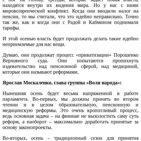
находятся внутри их видения мира. Но у нас с ними
мировоззренческий конфликт. Когда они вводили налог на
пенсии, то мы считали, что это идейно неправильно. Точно
так же, как и когда они с Радой и Кабмином поднимали
тарифы.
И этой осенью власть будет продолжать делать такие идейно
неприемлемые для нас вещи.
Думаю, они продолжат процесс «приватизации» Порошенко
Верховного суда. Они попытаются пропихнуть
издевательство над пенсионной сферой, над медициной,
которые они называют реформами.
Ярослав Москаленко, глава группы «Воля народа»:
Нынешняя осень будет весьма напряженной в работе
парламента. Во-первых, мы должны принять во втором
чтении и в целом образовательную, пенсионную и
медицинскую реформы. Это очень кропотливый процесс,
ведь основная задача – на финише не выхолостить саму суть
реформ, а наоборот – максимально доработать принятые за
основу законопроекты.
Во-вторых, осень – традиционный сезон для принятия