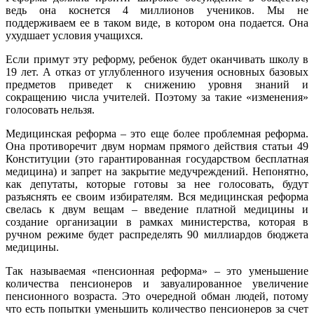
ведь она коснется 4 миллионов учеников. Мы не
поддерживаем ее в таком виде, в котором она подается. Она
ухудшает условия учащихся.
Если примут эту реформу, ребенок будет оканчивать школу в
19 лет. А отказ от углубленного изучения основных базовых
предметов приведет к снижению уровня знаний и
сокращению числа учителей. Поэтому за такие «изменения»
голосовать нельзя.
Медицинская реформа – это еще более проблемная реформа.
Она противоречит двум нормам прямого действия статьи 49
Конституции (это гарантированная государством бесплатная
медицина) и запрет на закрытие медучреждений. Непонятно,
как депутаты, которые готовы за нее голосовать, будут
разъяснять ее своим избирателям. Вся медицинская реформа
свелась к двум вещам – введение платной медицины и
создание организации в рамках министерства, которая в
ручном режиме будет распределять 90 миллиардов бюджета
медицины.
Так называемая «пенсионная реформа» – это уменьшение
количества пенсионеров и завуалированное увеличение
пенсионного возраста. Это очередной обман людей, потому
что есть попытки уменьшить количество пенсионеров за счет