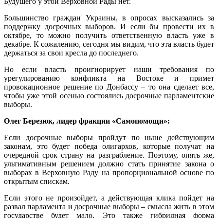
Будущего у этой Верховной Рады нет.
Большинство граждан Украины, в опросах высказались за
поддержку досрочных выборов. И если бы провести их в
октябре, то можно получить ответственную власть уже в
декабре. К сожалению, сегодня мы видим, что эта власть будет
держаться за свои кресла до последнего.
Но если власть проигнорирует наши требования по
урегулированию конфликта на Востоке и примет
провокационное решение по Донбассу – то она сделает все,
чтобы уже этой осенью состоялись досрочные парламентские
выборы.
Олег Березюк, лидер фракции «Самопомощи»:
Если досрочные выборы пройдут по ныне действующим
законам, это будет победа олигархов, которые получат на
очередной срок страну на разграбление. Поэтому, опять же,
ультимативным решением должно стать принятие закона о
выборах в Верховную Раду на пропорциональной основе по
открытым спискам.
Если этого не произойдет, а действующая клика пойдет на
развал парламента и досрочные выборы – смысла жить в этом
государстве будет мало. Это также гибридная форма