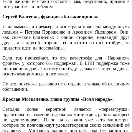
Если же они все-таки состоятся, мы, безусловно, примем в
них участие – и победим.
Сергей Власенко, фракция «Батькивщины»:
И парламент, и премьер, и вся страна поделена между двумя
людьми – Петром Порошенко и Арсением Яценюком. Они,
как сиамские близнецы: с одной стороны, ненавидят друг
друга, а с другой стороны, если кто-то из них отойдет, то
придется идти на перевыборы.
Если так произойдет, то это катастрофа для «Народного
фронта», у которого 0% поддержки. В БПП поддержка тоже
постоянно падает. Поэтому они будут держаться друг за друга,
искать компромиссы и все такое.
Но это, опять же, разговор не о стране, а только об их личном
обогащении.
Ярослав Москаленко, глава группы «Воля народа»:
Сегодня более вероятной является «перезагрузка»
правительства заменой отдельных министров, работа которых
не удовлетворяет. Плюс на сегодня уже есть министры,
которые по полгода ждут удовлетворения своих заявлений об
отставке, а Минздрав вообще полтора года без министра.