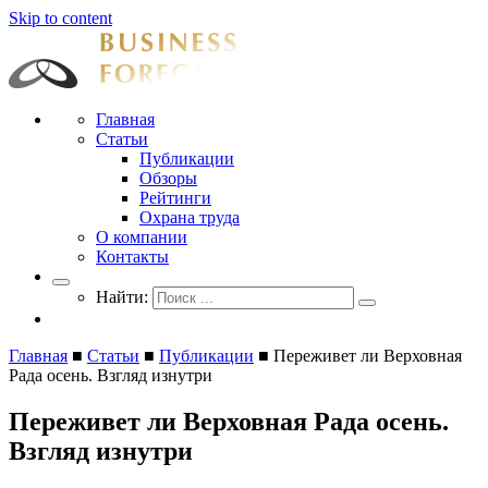
Skip to content
Businessforecast
Аналитика и прогнозирование для профессионалов
Главная
Статьи
Публикации
Обзоры
Рейтинги
Охрана труда
О компании
Контакты
Найти:
Главная
■
Статьи
■
Публикации
■
Переживет ли Верховная
Рада осень. Взгляд изнутри
Переживет ли Верховная Рада осень.
Взгляд изнутри