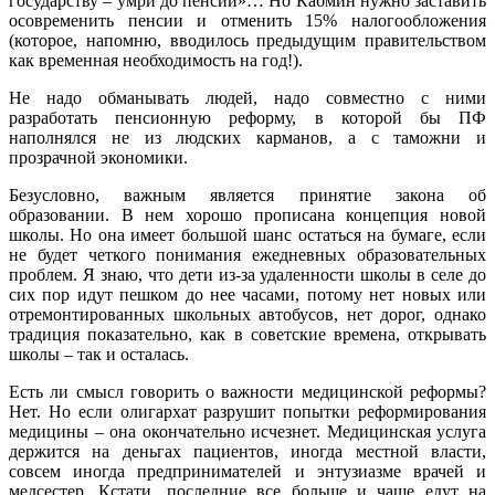
государству – умри до пенсии»… Но Кабмин нужно заставить
осовременить пенсии и отменить 15% налогообложения
(которое, напомню, вводилось предыдущим правительством
как временная необходимость на год!).
Не надо обманывать людей, надо совместно с ними
разработать пенсионную реформу, в которой бы ПФ
наполнялся не из людских карманов, а с таможни и
прозрачной экономики.
Безусловно, важным является принятие закона об
образовании. В нем хорошо прописана концепция новой
школы. Но она имеет большой шанс остаться на бумаге, если
не будет четкого понимания ежедневных образовательных
проблем. Я знаю, что дети из-за удаленности школы в селе до
сих пор идут пешком до нее часами, потому нет новых или
отремонтированных школьных автобусов, нет дорог, однако
традиция показательно, как в советские времена, открывать
школы – так и осталась.
Есть ли смысл говорить о важности медицинской реформы?
Нет. Но если олигархат разрушит попытки реформирования
медицины – она окончательно исчезнет. Медицинская услуга
держится на деньгах пациентов, иногда местной власти,
совсем иногда предпринимателей и энтузиазме врачей и
медсестер. Кстати, последние все больше и чаще едут на