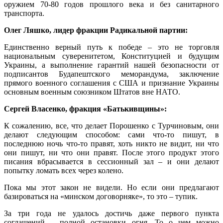
оружием 70-80 годов прошлого века и без санитарного
транспорта.
Олег Ляшко, лидер фракции Радикальной партии:
Единственно верный путь к победе – это не торговля
национальным суверенитетом, Конституцией и будущим
Украины, а выполнение гарантий нашей безопасности от
подписантов Будапештского меморандума, заключение
прямого военного соглашения с США и признание Украины
основным военным союзником Штатов вне НАТО.
Сергей Власенко, фракция «Батькивщины»:
К сожалению, все, что делает Порошенко с Турчиновым, они
делают следующим способом: сами что-то пишут, в
последнюю ночь что-то правят, хоть никто не видит, ни что
они пишут, ни что они правят. После этого продукт этого
писания вбрасывается в сессионный зал – и они делают
попытку ломать всех через колено.
Пока мы этот закон не видели. Но если они предлагают
базироваться на «минском договорняке», то это – тупик.
За три года не удалось достичь даже первого пункта
соглашений – полной остановки огня. То о чем можно