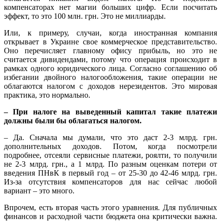
компенсаторах нет магии больших цифр. Если посчитать
эффект, то это 100 млн. грн. Это не миллиарды.
Или, к примеру, случаи, когда иностранная компания
открывает в Украине свое коммерческое представительство.
Оно перечисляет главному офису прибыль, но это не
считается дивидендами, потому что операция происходит в
рамках одного юридического лица. Согласно соглашению об
избегании двойного налогообложения, такие операции не
облагаются налогом с доходов нерезидентов. Это мировая
практика, это нормально.
– При налоге на выведенный капитал такие платежи
должны были бы облагаться налогом.
– Да. Сначала мы думали, что это даст 2-3 млрд. грн.
дополнительных доходов. Потом, когда посмотрели
подробнее, отсеяли сервисные платежи, роялти, то получили
не 2-3 млрд. грн., а 1 млрд. По разным оценкам потери от
введения ПНвК в первый год – от 25-30 до 42-46 млрд. грн.
Из-за отсутствия компенсаторов для нас сейчас любой
вариант – это много.
Впрочем, есть вторая часть этого уравнения. Для публичных
финансов и расходной части бюджета она критически важна.