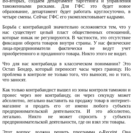
Во-вторых, создаем департамент таргетинга и управления
таможенными рисками. Для ГФС это будет новое
образование, департамент будет работать круглосуточно, в
четыре смены. Сейчас ГФС его укомплектовывает кадрами.
Борьба с контрабандой значительно осложняется тем, что у
нас существует целый пласт общественных отношений,
которые никак не регулируются. В частности, это отсутствие
фиксации оборота товаров внутри страны. У нас физические
лица-предприниматели фактически не ведут учет
приобретенного и проданного товара. Никто этого не видит.
Что для нас контрабанда в классическом понимании? Это
Остап Бендер, который переносит часы через границу. Но
проблема в контроле не только того, что выносят, но и того,
что заносят.
Как только контрабандист вышел из зоны контроля таможни и
пронес через нее контрабанду, он через секунду может
абсолютно, легально выставить на продажу товар в интернет-
магазине и продать его от имени любого субъекта
предпринимательской деятельности. И это абсолютно,
легально. Никто не может спросить у субъекта
предпринимательской деятельности, где он взял эти товары.
Этот вопрос должна решить программа e-Receipt. Она