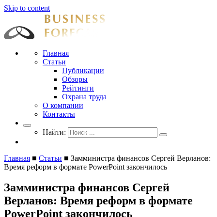
Skip to content
Businessforecast
Аналитика и прогнозирование для профессионалов
Главная
Статьи
Публикации
Обзоры
Рейтинги
Охрана труда
О компании
Контакты
Найти:
Главная
■
Статьи
■
Замминистра финансов Сергей Верланов:
Время реформ в формате PowerPoint закончилось
Замминистра финансов Сергей
Верланов: Время реформ в формате
PowerPoint закончилось