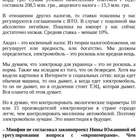
составила 208,5 млн. грн., акцизного налога – 15,3 млн. грн.
В отношении других налогов, то ставки пошлины у нас
регулируются соглашением с ВТО. В случае с пошлиной мы
абсолютно негибкие. Пошлина на импорт у нас сейчас
достаточно низкая. Средняя ставка – меньше 10%.
Акциз – это косвенный налог. Из теории налогообложения, он
регулирует или вредность, или богатство. Мы должны
определиться, электромобиль – это роскошь или вредная вещь.
Мы думаем, что электрокар для украинца – это не роскошь, а
норма. Также мы исходим из того, что он безвреден. Хотя вы
видели картинки в Интернете и социальных сетях: когда едет
обычная машина, то она дымит, а когда едет электромобиль,
то он не дымит, но в отдалении стоит ТЭЦ, которая дымит.
Вся планета об этом думает.
Но я думаю, что контролировать экологические параметры 10
или 15 производителей электроэнергии в стране гораздо
легче, чем контролировать миллионы автомобилей. Поэтому
электромобили лучшие. Это инвестиция в будущее.
– Минфин не согласовал законопроект Нины Южаниной об
урегулировании вопроса с «еврономерами». Чем