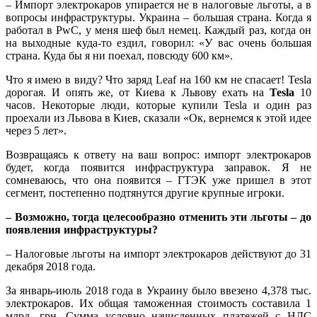
– Импорт электрокаров упирается не в налоговые льготы, а в
вопросы инфраструктуры. Украина – большая страна. Когда я
работал в PwC, у меня шеф был немец. Каждый раз, когда он
на выходные куда-то ездил, говорил: «У вас очень большая
страна. Куда бы я ни поехал, повсюду 600 км».
Что я имею в виду? Что заряд Leaf на 160 км не спасает! Tesla
дорогая. И опять же, от Киева к Львову ехать на
Tesla
10
часов. Некоторые люди, которые купили Tesla и один раз
проехали из Львова в Киев, сказали «Ок, вернемся к этой идее
через 5 лет».
Возвращаясь к ответу на ваш вопрос: импорт электрокаров
будет, когда появится инфраструктура заправок. Я не
сомневаюсь, что она появится – ГТЭК уже пришел в этот
сегмент, постепенно подтянутся другие крупные игроки.
– Возможно, тогда целесообразно отменить эти льготы – до
появления инфраструктуры?
– Налоговые льготы на импорт электрокаров действуют до 31
декабря 2018 года.
За январь-июль 2018 года в Украину было ввезено 4,378 тыс.
электрокаров. Их общая таможенная стоимость составила 1
млрд. грн. Сумма условно начисленных платежей с НДС