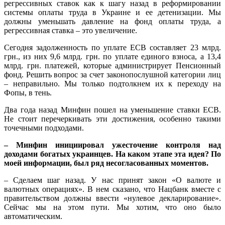
регрессивных ставок как к шагу назад в реформировании
системы оплаты труда в Украине и ее детенизации. Мы
должны уменьшать давление на фонд оплаты труда, а
регрессивная ставка – это увеличение.
Сегодня задолженность по уплате ЕСВ составляет 23 млрд.
грн., из них 9,6 млрд. грн. по уплате единого взноса, а 13,4
млрд. грн. платежей, которые администрирует Пенсионный
фонд. Решить вопрос за счет законопослушной категории лиц
– неправильно. Мы только подтолкнем их к переходу на
Фопы, в тень.
Два года назад Минфин пошел на уменьшение ставки ЕСВ.
Не стоит перечеркивать эти достижения, особенно такими
точечными подходами.
– Минфин инициировал ужесточение контроля над
доходами богатых украинцев. На каком этапе эта идея? По
моей информации, был ряд несогласованных моментов.
– Сделаем шаг назад. У нас принят закон «О валюте и
валютных операциях». В нем сказано, что Нацбанк вместе с
правительством должны ввести «нулевое декларирование».
Сейчас мы на этом пути. Мы хотим, что оно было
автоматическим.