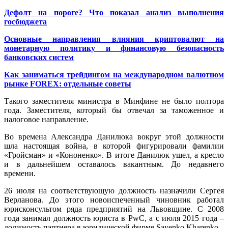
Дефолт на пороге? Что показал анализ выполнения
госбюджета
Основные направления влияния криптовалют на
монетарную политику и финансовую безопасность
банковских систем
Как заниматься трейдингом на международном валютном
рынке FOREX: отдельные советы
Такого заместителя министра в Минфине не было полтора
года. Заместителя, который бы отвечал за таможенное и
налоговое направление.
Во времена Александра Данилюка вокруг этой должности
шла настоящая война, в которой фигурировали фамилии
«Гройсман» и «Кононенко». В итоге Данилюк ушел, а кресло
и в дальнейшем оставалось вакантным. До недавнего
времени.
26 июля на соответствующую должность назначили Сергея
Верланова. До этого новоиспеченный чиновник работал
юрисконсультом ряда предприятий на Львовщине. С 2008
года занимал должность юриста в PwC, а с июля 2015 года –
должность партнера в юридической фирме Sayenko Kharenko.