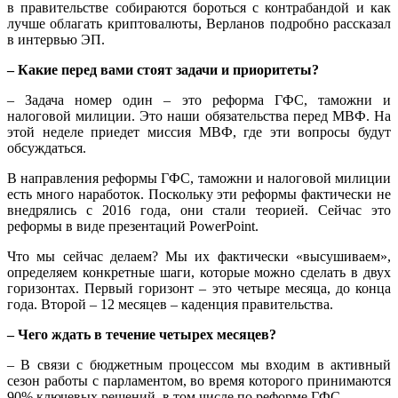
в правительстве собираются бороться с контрабандой и как
лучше облагать криптовалюты, Верланов подробно рассказал
в интервью ЭП.
– Какие перед вами стоят задачи и приоритеты?
– Задача номер один – это реформа ГФС, таможни и
налоговой милиции. Это наши обязательства перед МВФ. На
этой неделе приедет миссия МВФ, где эти вопросы будут
обсуждаться.
В направления реформы ГФС, таможни и налоговой милиции
есть много наработок. Поскольку эти реформы фактически не
внедрялись с 2016 года, они стали теорией. Сейчас это
реформы в виде презентаций PowerPoint.
Что мы сейчас делаем? Мы их фактически «высушиваем»,
определяем конкретные шаги, которые можно сделать в двух
горизонтах. Первый горизонт – это четыре месяца, до конца
года. Второй – 12 месяцев – каденция правительства.
– Чего ждать в течение четырех месяцев?
– В связи с бюджетным процессом мы входим в активный
сезон работы с парламентом, во время которого принимаются
90% ключевых решений, в том числе по реформе ГФС.