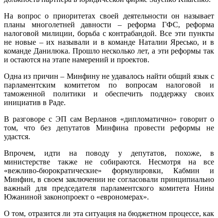
На вопрос о приоритетах своей деятельности он называет
планы многолетней давности – реформа ГФС, реформа
налоговой милиции, борьба с контрабандой. Все эти пункты
не новые – их называли и в команде Наталии Яресько, и в
команде Данилюка. Прошло несколько лет, а эти реформы так
и остаются на этапе намерений и проектов.
Одна из причин – Минфину не удавалось найти общий язык с
парламентским комитетом по вопросам налоговой и
таможенной политики и обеспечить поддержку своих
инициатив в Раде.
В разговоре с ЭП сам Верланов «дипломатично» говорит о
том, что без депутатов Минфина провести реформы не
удастся.
Впрочем, идти на поводу у депутатов, похоже, в
министерстве также не собираются. Несмотря на все
«вежливо-бюрократические» формулировки, Кабмин и
Минфин, в своем заключении не согласовали принципиально
важный для председателя парламентского комитета Нины
Южаниной законопроект о «еврономерах».
О том, отразится ли эта ситуация на бюджетном процессе, как