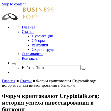
Skip to content
Businessforecast
Аналитика и прогнозирование для профессионалов
Главная
Статьи
Публикации
Обзоры
Рейтинги
Охрана труда
О компании
Контакты
Найти:
Главная
■
Статьи
■
Форум криптовалют Cryptotalk.org:
история успеха инвестирования в биткоин
Форум криптовалют Cryptotalk.org:
история успеха инвестирования в
биткоин