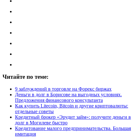
Читайте по теме:
9 заблуждений в торговле на Форекс биржах
Деньги в долг в Борисове на выгодных условиях.
Предложения финансового консультанта
Как купить Litecoin, Bitcoin и другие криптовалюты:
отдельные советы
Кредитный брокер «Эрудит займ»: получите деньги в
долг в Могилеве быстро
Кредитование малого предпринимательства. Большая
имитация