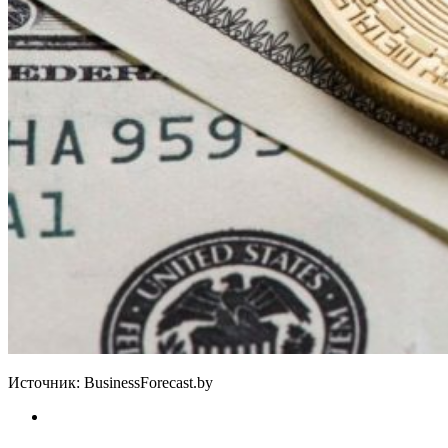
Источник: BusinessForecast.by