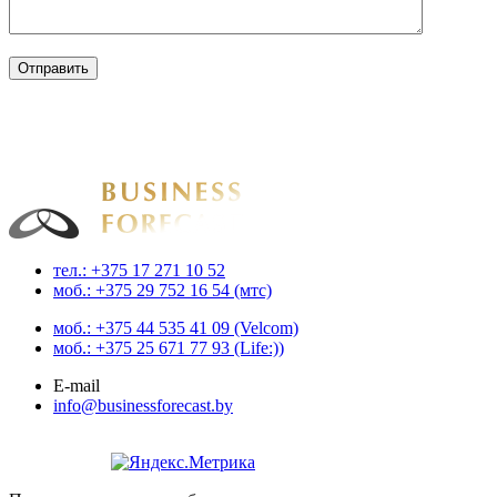
Businessforecast
Аналитика и прогнозирование для профессионалов
тел.: +375 17 271 10 52
моб.: +375 29 752 16 54 (мтс)
моб.: +375 44 535 41 09 (Velcom)
моб.: +375 25 671 77 93 (Life:))
E-mail
info@businessforecast.by