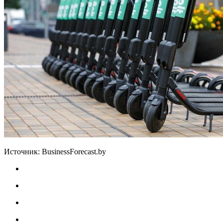
Источник: BusinessForecast.by