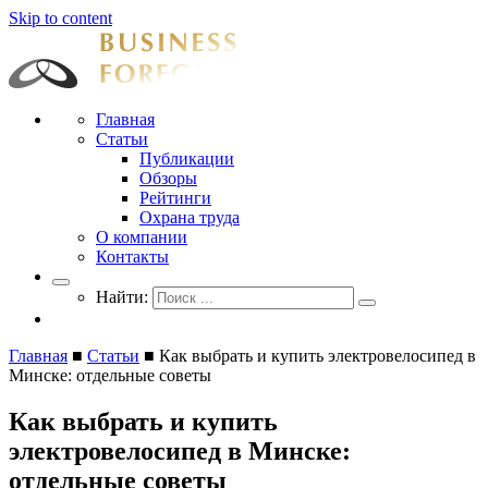
Skip to content
Businessforecast
Аналитика и прогнозирование для профессионалов
Главная
Статьи
Публикации
Обзоры
Рейтинги
Охрана труда
О компании
Контакты
Найти:
Главная
■
Статьи
■
Как выбрать и купить электровелосипед в
Минске: отдельные советы
Как выбрать и купить
электровелосипед в Минске:
отдельные советы