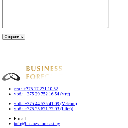
Businessforecast
Аналитика и прогнозирование для профессионалов
тел.: +375 17 271 10 52
моб.: +375 29 752 16 54 (мтс)
моб.: +375 44 535 41 09 (Velcom)
моб.: +375 25 671 77 93 (Life:))
E-mail
info@businessforecast.by