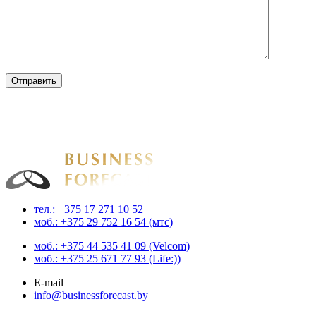
Businessforecast
Аналитика и прогнозирование для профессионалов
тел.: +375 17 271 10 52
моб.: +375 29 752 16 54 (мтс)
моб.: +375 44 535 41 09 (Velcom)
моб.: +375 25 671 77 93 (Life:))
E-mail
info@businessforecast.by