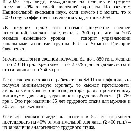
В 2020 году люди, выходившие на пенсию, в среднем
получали 29% от своей последней зарплаты. По расчетам
Национальной академии наук, если ничего не менять, то к
2050 году коэффициент замещения упадет ниже 20%.
«В текущих ценах это означает получение средней
пенсионной выплаты на уровне 2 300 грн., что на 30%
меньше нынешнего уровня», – говорит управляющий
локальными активами группы ICU в Украине Григорий
Овчаренко.
Значит, педагоги в среднем получали бы по 1 880 грн., медики
– по 2 084 грн., крестьяне – по 2 079 грн., а финансисты и
страховщики – по 3 463 грн.
Если человек всю жизнь работает как ФЛП или официально
получал минимальную зарплату, то сможет претендовать,
лишь на минимальную пенсию, которая равна прожиточному
минимуму для лиц, утративших трудоспособность (1 769
грн.). Это при наличии 35 лет трудового стажа для мужчин и
30 лет – для женщин.
Если же человек выйдет на пенсию в 65 лет, то сможет
претендовать на 40% от минимальной зарплаты (2 400 грн.) –
из-за наличия аналогичного трудового стажа.