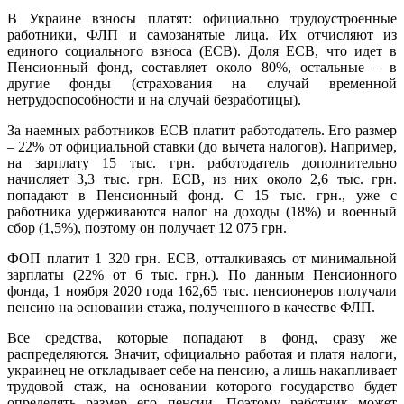
В Украине взносы платят: официально трудоустроенные
работники, ФЛП и самозанятые лица. Их отчисляют из
единого социального взноса (ЕСВ). Доля ЕСВ, что идет в
Пенсионный фонд, составляет около 80%, остальные – в
другие фонды (страхования на случай временной
нетрудоспособности и на случай безработицы).
За наемных работников ЕСВ платит работодатель. Его размер
– 22% от официальной ставки (до вычета налогов). Например,
на зарплату 15 тыс. грн. работодатель дополнительно
начисляет 3,3 тыс. грн. ЕСВ, из них около 2,6 тыс. грн.
попадают в Пенсионный фонд. С 15 тыс. грн., уже с
работника удерживаются налог на доходы (18%) и военный
сбор (1,5%), поэтому он получает 12 075 грн.
ФОП платит 1 320 грн. ЕСВ, отталкиваясь от минимальной
зарплаты (22% от 6 тыс. грн.). По данным Пенсионного
фонда, 1 ноября 2020 года 162,65 тыс. пенсионеров получали
пенсию на основании стажа, полученного в качестве ФЛП.
Все средства, которые попадают в фонд, сразу же
распределяются. Значит, официально работая и платя налоги,
украинец не откладывает себе на пенсию, а лишь накапливает
трудовой стаж, на основании которого государство будет
определять размер его пенсии. Поэтому работник может