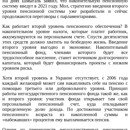
На днях Шмыгаль заявил, что накопительную пенсионную
систему введут в 2021 году. Мол, стратегию введения второго
уровня пенсионной системы уже разработали и сейчас
продолжаются переговоры с парламентариями.
Как работает второй уровень пенсионного обеспечения? В
накопительном уровне налоги, которые платит работник,
аккумулируются на персональном счете. Спустя десятилетия
этих средств должно хватить на безбедную жизнь. Введение
второго уровня выгодно и экономике. Накопительный
пенсионный фонд, членами которого будет все
трудоспособное население, станет источником долгосрочного
капитала, который будет финансировать проекты с низким
уровнем риска.
Хотя второй уровень в Украине отсутствует, с 2006 года
каждый желающий может сам накапливать себе на пенсию с
помощью третьего или добровольного уровня. Принцип
работы негосударственного пенсионного фонда такой же, как
и второго уровня: участник фонда открывает там свой
персональный пенсионный счет, куда откладывает
определенную долю дохода. По достижении участником
пенсионного возраста из накопленной суммы и
«набежавших» процентов ему выплачивается пенсия.
Одним из преимуществ негосударственных пенсионных