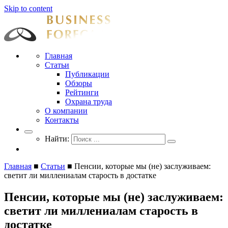
Skip to content
Businessforecast
Аналитика и прогнозирование для профессионалов
Главная
Статьи
Публикации
Обзоры
Рейтинги
Охрана труда
О компании
Контакты
Найти:
Главная
■
Статьи
■
Пенсии, которые мы (не) заслуживаем:
светит ли миллениалам старость в достатке
Пенсии, которые мы (не) заслуживаем:
светит ли миллениалам старость в
достатке