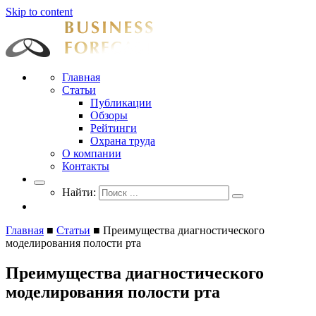
Skip to content
Businessforecast
Аналитика и прогнозирование для профессионалов
Главная
Статьи
Публикации
Обзоры
Рейтинги
Охрана труда
О компании
Контакты
Найти:
Главная
■
Статьи
■
Преимущества диагностического
моделирования полости рта
Преимущества диагностического
моделирования полости рта