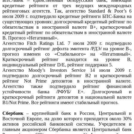
БПС-Банк – единственный белорусский банк, имеющий
кредитные рейтинги от трех ведущих международных
рейтинговых агентств. Так, агентство Standard & Poor’s 6
июля 2009 г. подтвердило кредитные рейтинги БПС-Банка на
существующих уровнях: долгосрочный кредитный рейтинг по
обязательствам в иностранной валюте B+, краткосрочный
кредитный рейтинг по обязательствам в иностранной валюте
B. Прогноз «Негативный».
Агентство Fitch Ratings Ltd. 7 июля 2009 г. подтвердило
долгосрочный рейтинг дефолта эмитента /РДЭ/ на уровне B-,
прогноз изменен со «Стабильного» на «Негативный».
Краткосрочный рейтинг находится на уровне B,
индивидуальный рейтинг D/E, рейтинг поддержки 5.
Агентство Moody’s Investors Service 14 июля 2009 г.
подтвердило долгосрочный рейтинг B2 и краткосрочный
рейтинг Not Prime депозитов в иностранной валюте.
Агентство также подтвердило рейтинг финансовой
устойчивости банка /РФУБ/ E+. Долгосрочный и
краткосрочный рейтинги депозитов в национальной валюте
B1/Not Prime. Все рейтинги имеют стабильный прогноз.
Сбербанк
– крупнейший банк в России, Центральной и
Восточной Европе, на долю которого приходится около 30%
активов российской банковской системы. Учредителем и
главным акционером Сбербанка является Центральный банк