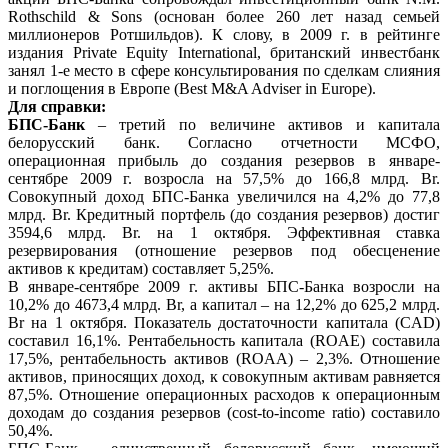
Rothschild & Sons (основан более 260 лет назад семьей
миллионеров Ротшильдов). К слову, в 2009 г. в рейтинге
издания Private Equity International, британский инвестбанк
занял 1-е место в сфере консультирования по сделкам слияния
и поглощения в Европе (Best M&A Adviser in Europe).
Для справки:
БПС-Банк
– третий по величине активов и капитала
белорусский банк. Согласно отчетности МСФО,
операционная прибыль до создания резервов в январе-
сентябре 2009 г. возросла на 57,5% до 166,8 млрд. Br.
Совокупный доход БПС-Банка увеличился на 4,2% до 77,8
млрд. Br. Кредитный портфель (до создания резервов) достиг
3594,6 млрд. Br. на 1 октября. Эффективная ставка
резервирования (отношение резервов под обесценение
активов к кредитам) составляет 5,25%.
В январе-сентябре 2009 г. активы БПС-Банка возросли на
10,2% до 4673,4 млрд. Br, а капитал – на 12,2% до 625,2 млрд.
Br на 1 октября. Показатель достаточности капитала (CAD)
составил 16,1%. Рентабельность капитала (ROАE) составила
17,5%, рентабельность активов (ROAA) – 2,3%. Отношение
активов, приносящих доход, к совокупным активам равняется
87,5%. Отношение операционных расходов к операционным
доходам до создания резервов (cost-to-income ratio) составило
50,4%.