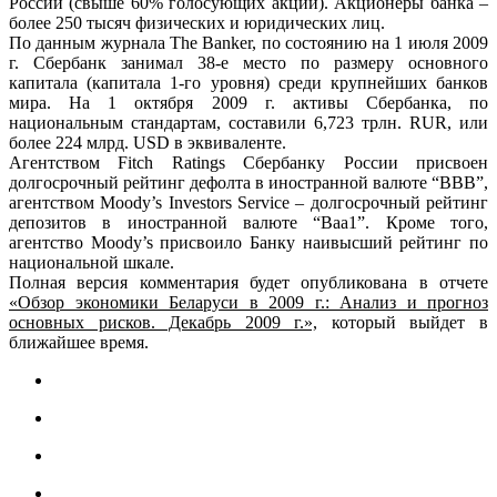
России (свыше 60% голосующих акций). Акционеры банка –
более 250 тысяч физических и юридических лиц.
По данным журнала The Banker, по состоянию на 1 июля 2009
г. Сбербанк занимал 38-е место по размеру основного
капитала (капитала 1-го уровня) среди крупнейших банков
мира. На 1 октября 2009 г. активы Сбербанка, по
национальным стандартам, составили 6,723 трлн. RUR, или
более 224 млрд. USD в эквиваленте.
Агентством Fitch Ratings Сбербанку России присвоен
долгосрочный рейтинг дефолта в иностранной валюте “BBB”,
агентством Moody’s Investors Service – долгосрочный рейтинг
депозитов в иностранной валюте “Baa1”. Кроме того,
агентство Moody’s присвоило Банку наивысший рейтинг по
национальной шкале.
Полная версия комментария будет опубликована в отчете
«Обзор экономики Беларуси в 2009 г.: Анализ и прогноз
основных рисков. Декабрь 2009 г.»,
который выйдет в
ближайшее время.