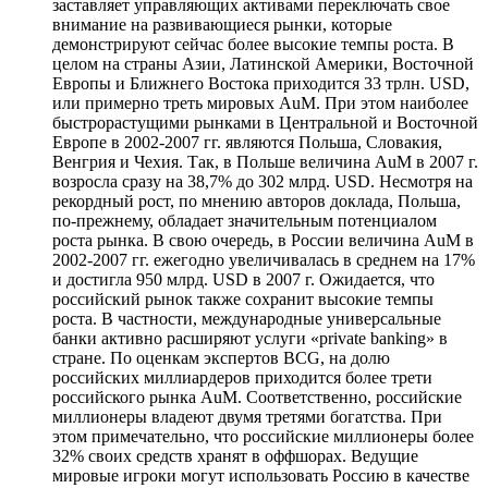
заставляет управляющих активами переключать свое
внимание на развивающиеся рынки, которые
демонстрируют сейчас более высокие темпы роста. В
целом на страны Азии, Латинской Америки, Восточной
Европы и Ближнего Востока приходится 33 трлн. USD,
или примерно треть мировых AuM. При этом наиболее
быстрорастущими рынками в Центральной и Восточной
Европе в 2002-2007 гг. являются Польша, Словакия,
Венгрия и Чехия. Так, в Польше величина AuM в 2007 г.
возросла сразу на 38,7% до 302 млрд. USD. Несмотря на
рекордный рост, по мнению авторов доклада, Польша,
по-прежнему, обладает значительным потенциалом
роста рынка. В свою очередь, в России величина AuM в
2002-2007 гг. ежегодно увеличивалась в среднем на 17%
и достигла 950 млрд. USD в 2007 г. Ожидается, что
российский рынок также сохранит высокие темпы
роста. В частности, международные универсальные
банки активно расширяют услуги «private banking» в
стране. По оценкам экспертов BCG, на долю
российских миллиардеров приходится более трети
российского рынка AuM. Соответственно, российские
миллионеры владеют двумя третями богатства. При
этом примечательно, что российские миллионеры более
32% своих средств хранят в оффшорах. Ведущие
мировые игроки могут использовать Россию в качестве