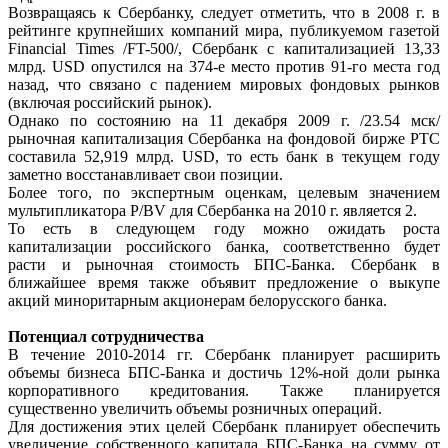
Возвращаясь к Сбербанку, следует отметить, что в 2008 г. в
рейтинге крупнейших компаний мира, публикуемом газетой
Financial Times /FT-500/, Сбербанк с капитализацией 13,33
млрд. USD опустился на 374-е место против 91-го места год
назад, что связано с падением мировых фондовых рынков
(включая российский рынок).
Однако по состоянию на 11 декабря 2009 г. /23.54 мск/
рыночная капитализация Сбербанка на фондовой бирже РТС
составила 52,919 млрд. USD, то есть банк в текущем году
заметно восстанавливает свои позиции.
Более того, по экспертным оценкам, целевым значением
мультипликатора P/BV для Сбербанка на 2010 г. является 2.
То есть в следующем году можно ожидать роста
капитализации российского банка, соответственно будет
расти и рыночная стоимость БПС-Банка. Сбербанк в
ближайшее время также объявит предложение о выкупе
акций миноритарным акционерам белорусского банка.
Потенциал сотрудничества
В течение 2010-2014 гг. Сбербанк планирует расширить
объемы бизнеса БПС-Банка и достичь 12%-ной доли рынка
корпоративного кредитования. Также планируется
существенно увеличить объемы розничных операций.
Для достижения этих целей Сбербанк планирует обеспечить
увеличение собственного капитала БПС-Банка на сумму от