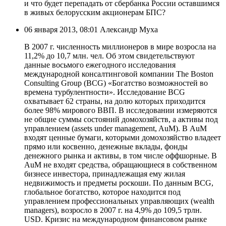
и что будет перепaдать от сбербанка России оставшимся
в живых белорусским акционерам БПС?
06 января 2013, 08:01 Александр Муха
В 2007 г. численность миллионеров в мире возросла на
11,2% до 10,7 млн. чел. Об этом свидетельствуют
данные восьмого ежегодного исследования
международной консалтинговой компании The Boston
Consulting Group (BCG) «Богатство возможностей во
времена турбулентности». Исследование BCG
охватывает 62 страны, на долю которых приходится
более 98% мирового ВВП. В исследовании измеряются
не общие суммы состояний домохозяйств, а активы под
управлением (assets under management, AuM). В AuM
входят ценные бумаги, которыми домохозяйство владеет
прямо или косвенно, денежные вклады, фонды
денежного рынка и активы, в том числе оффшорные. В
AuM не входят средства, обращающиеся в собственном
бизнесе инвестора, принадлежащая ему жилая
недвижимость и предметы роскоши. По данным BCG,
глобальное богатство, которое находится под
управлением профессиональных управляющих (wealth
managers), возросло в 2007 г. на 4,9% до 109,5 трлн.
USD. Кризис на международном финансовом рынке