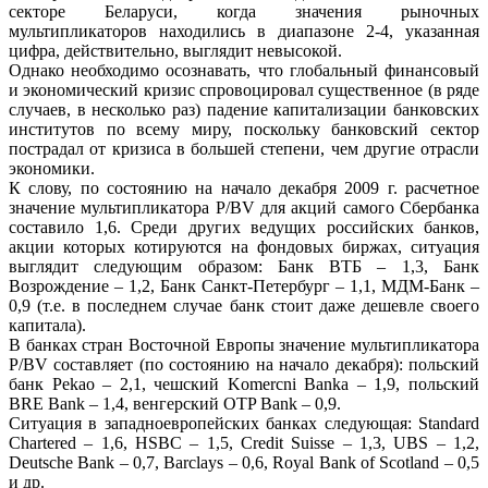
секторе Беларуси, когда значения рыночных
мультипликаторов находились в диапазоне 2-4, указанная
цифра, действительно, выглядит невысокой.
Однако необходимо осознавать, что глобальный финансовый
и экономический кризис спровоцировал существенное (в ряде
случаев, в несколько раз) падение капитализации банковских
институтов по всему миру, поскольку банковский сектор
пострадал от кризиса в большей степени, чем другие отрасли
экономики.
К слову, по состоянию на начало декабря 2009 г. расчетное
значение мультипликатора P/BV для акций самого Сбербанка
составило 1,6. Среди других ведущих российских банков,
акции которых котируются на фондовых биржах, ситуация
выглядит следующим образом: Банк ВТБ – 1,3, Банк
Возрождение – 1,2, Банк Санкт-Петербург – 1,1, МДМ-Банк –
0,9 (т.е. в последнем случае банк стоит даже дешевле своего
капитала).
В банках стран Восточной Европы значение мультипликатора
P/BV составляет (по состоянию на начало декабря): польский
банк Pekao – 2,1, чешский Komercni Banka – 1,9, польский
BRE Bank – 1,4, венгерский OTP Bank – 0,9.
Ситуация в западноевропейских банках следующая: Standard
Chartered – 1,6, HSBC – 1,5, Credit Suisse – 1,3, UBS – 1,2,
Deutsche Bank – 0,7, Barclays – 0,6, Royal Bank of Scotland – 0,5
и др.