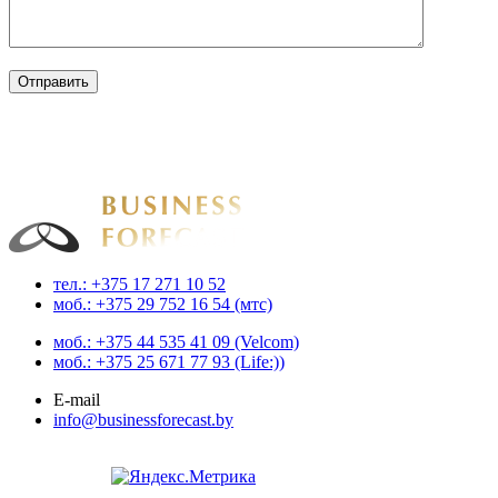
Businessforecast
Аналитика и прогнозирование для профессионалов
тел.: +375 17 271 10 52
моб.: +375 29 752 16 54 (мтс)
моб.: +375 44 535 41 09 (Velcom)
моб.: +375 25 671 77 93 (Life:))
E-mail
info@businessforecast.by