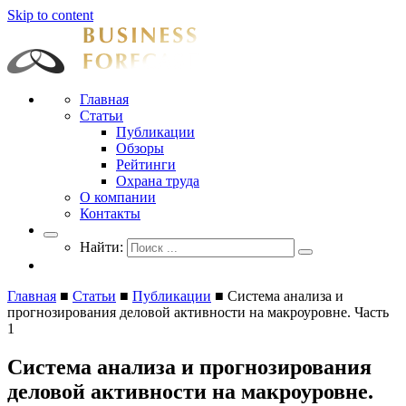
Skip to content
Businessforecast
Аналитика и прогнозирование для профессионалов
Главная
Статьи
Публикации
Обзоры
Рейтинги
Охрана труда
О компании
Контакты
Найти:
Главная
■
Статьи
■
Публикации
■
Система анализа и
прогнозирования деловой активности на макроуровне. Часть
1
Система анализа и прогнозирования
деловой активности на макроуровне.