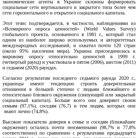
экономические агенты в Украине склонны формировать
социальные сети вертикального и закрытого типа более чем
сети горизонтального и открытого социального капитала.
Этот тезис подтверждается, в частности, наблюдениями из
«Всемирного опроса ценностей» (World Values Survey)
глобального проекта, основанного в 1981 г., который стал
одним из наиболее широко используемых и авторитетных
международных исследований, и охватил почти 120 стран
(около 95% населения мира). Украина присоединилась к
мировому опросу относительно ценностей в 1999 г.
(четвертый раунд) и участвовала в пятом (2006), шестом (2011)
и седьмом (2020) раундах.
Согласно результатам последнего седьмого раунда 2020 г.,
украинцы имеют тенденцию строить доверительные
отношения в большей степени с людьми ближайшего и
относительно близкого окружения (связующий или закрытый
социальный капитал). Больше всего они доверяют своим
семьям (97,1%), соседям (76,7) и тем людям, которых они
знают лично (74,8%).
Высокие показатели доверия к семье и соседям (ближайшее
окружение) остались почти неизменными (98,7% и 77,8%
соответственно) по сравнению с результатами предыдущего