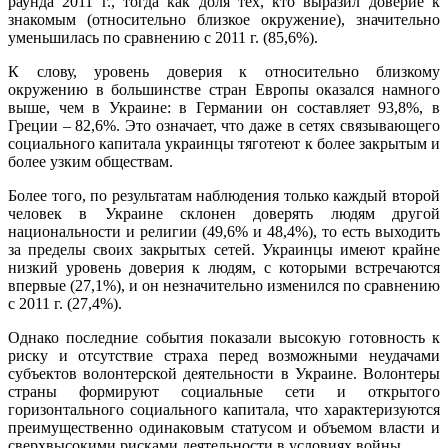
раунда 2011 г., тогда как доля тех, кто выразил доверие к
знакомым (относительно близкое окружение), значительно
уменьшилась по сравнению с 2011 г. (85,6%).
К слову, уровень доверия к относительно близкому
окружению в большинстве стран Европы оказался намного
выше, чем в Украине: в Германии он составляет 93,8%, в
Греции – 82,6%. Это означает, что даже в сетях связывающего
социального капитала украинцы тяготеют к более закрытым и
более узким обществам.
Более того, по результатам наблюдения только каждый второй
человек в Украине склонен доверять людям другой
национальности и религии (49,6% и 48,4%), то есть выходить
за пределы своих закрытых сетей. Украинцы имеют крайне
низкий уровень доверия к людям, с которыми встречаются
впервые (27,1%), и он незначительно изменился по сравнению
с 2011 г. (27,4%).
Однако последние события показали высокую готовность к
риску и отсутствие страха перед возможными неудачами
субъектов волонтерской деятельности в Украине. Волонтеры
страны формируют социальные сети и открытого
горизонтального социального капитала, что характеризуются
преимущественно одинаковым статусом и объемом власти и
сверхвысокими рисками деятельности в условиях войны.