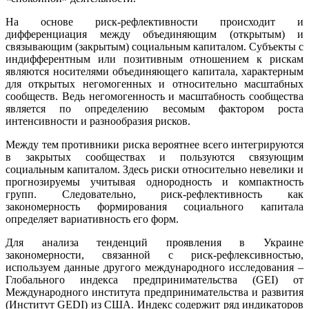
На основе риск-рефлективности происходит и
дифференциация между объединяющим (открытым) и
связывающим (закрытым) социальным капиталом. Субъекты с
индифферентным или позитивным отношением к рискам
являются носителями объединяющего капитала, характерным
для открытых негомогенных и относительно масштабных
сообществ. Ведь негомогенность и масштабность сообщества
является по определению весомым фактором роста
интенсивности и разнообразия рисков.
Между тем противники риска вероятнее всего интегрируются
в закрытых сообществах и пользуются связующим
социальным капиталом. Здесь риски относительно невелики и
прогнозируемы учитывая однородность и компактность
групп. Следовательно, риск-рефлективность как
закономерность формирования социального капитала
определяет вариативность его форм.
Для анализа тенденций проявления в Украине
закономерности, связанной с риск-рефлексивностью,
используем данные другого международного исследования –
Глобального индекса предпринимательства (GEI) от
Международного института предпринимательства и развития
(Институт GEDI) из США. Индекс содержит ряд индикаторов