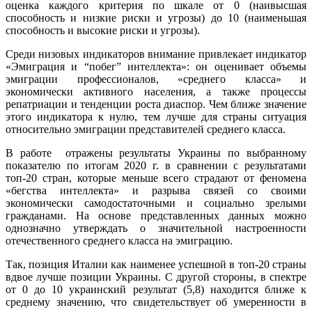
оценка каждого критерия по шкале от 0 (наивысшая
способность и низкие риски и угрозы) до 10 (наименьшая
способность и высокие риски и угрозы).
Среди низовых индикаторов внимание привлекает индикатор
«Эмиграция и “побег” интеллекта»: он оценивает объемы
эмиграции профессионалов, «среднего класса» и
экономически активного населения, а также процессы
репатриации и тенденции роста диаспор. Чем ближе значение
этого индикатора к нулю, тем лучше для страны ситуация
относительно эмиграции представителей среднего класса.
В работе отражены результаты Украины по выбранному
показателю по итогам 2020 г. в сравнении с результатами
топ-20 стран, которые меньше всего страдают от феномена
«бегства интеллекта» и разрыва связей со своими
экономически самодостаточными и социально зрелыми
гражданами. На основе представленных данных можно
однозначно утверждать о значительной настроенности
отечественного среднего класса на эмиграцию.
Так, позиция Италии как наименее успешной в топ-20 страны
вдвое лучше позиции Украины. С другой стороны, в спектре
от 0 до 10 украинский результат (5,8) находится ближе к
среднему значению, что свидетельствует об умеренности в