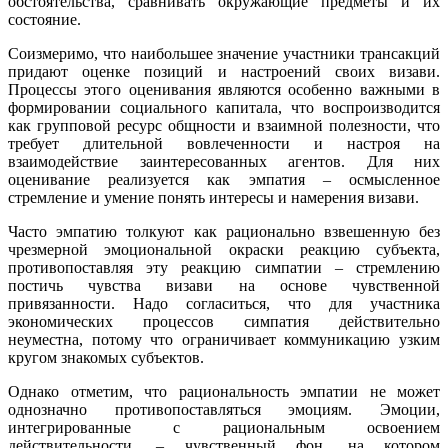
обстоятельства, сравнивать окружающие предметы и их
состояние.
Соизмеримо, что наибольшее значение участники трансакций
придают оценке позиций и настроений своих визави.
Процессы этого оценивания являются особенно важными в
формировании социального капитала, что воспроизводится
как групповой ресурс общности и взаимной полезности, что
требует длительной вовлеченности и настроя на
взаимодействие заинтересованных агентов. Для них
оценивание реализуется как эмпатия – осмысленное
стремление и умение понять интересы и намерения визави.
Часто эмпатию толкуют как рационально взвешенную без
чрезмерной эмоциональной окраски реакцию субъекта,
противопоставляя эту реакцию симпатии – стремлению
постичь чувства визави на основе чувственной
привязанности. Надо согласиться, что для участника
экономических процессов симпатия действительно
неуместна, потому что ограничивает коммуникацию узким
кругом знакомых субъектов.
Однако отметим, что рациональность эмпатии не может
однозначно противопоставляться эмоциям. Эмоции,
интегрированные с рациональным освоением
действительности, – чувственный фон, на котором