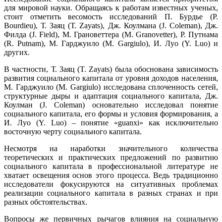
для мировой науки. Обращаясь к работам известных ученых,
стоит отметить весомость исследований П. Бурдье (P.
Bourdieu), Т. Заяц (Т. Zayats), Дж. Коулмана (J. Сoleman), Дж.
Филда (J. Field), М. Грановеттера (M. Granovetter), Р. Путнама
(R. Putnam), М. Гарджуило (M. Gargiulo), И. Луо (Y. Luo) и
других.
В частности, Т. Заяц (T. Zayats) была обоснована зависимость
развития социального капитала от уровня доходов населения,
М. Гарджуило (M. Gargiulo) исследована сплоченность сетей,
структурные дыры и адаптация социального капитала, Дж.
Коулман (J. Сoleman) основательно исследовал понятие
социального капитала, его формы и условия формирования, а
И. Луо (Y. Luo) – понятие «guanxi» как исключительно
восточную черту социального капитала.
Несмотря на наработки значительного количества
теоретических и практических предложений по развитию
социального капитала в профессиональной литературе не
хватает освещения основ этого процесса. Ведь традиционно
исследователи фокусируются на ситуативных проблемах
реализации социального капитала в разных странах и при
разных обстоятельствах.
Вопросы же первичных рычагов влияния на социальную