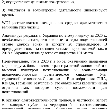
2) осуществляют денежные пожертвования;
3) участвуют в волонтерской деятельности (инвестируют
время).
WGI рассчитывается ежегодно как средняя арифметическая
величина этих частиц.
Анализируя результаты Украины по этому индексу за 2020 г.,
необходимо признать, что впервые за годы подсчета нашей
стране удалось войти в когорту 20 стран-лидеров. В
предыдущие годы эта позиция казалась недостижимой: так, в
2018 г. Украина заняла далекое от лидерства 101 место.
Примечательно, что в 2020 г. в мире, охваченном пандемией
коронавируса, большинство стран с развитой экономикой и с
высокой культурой пожертвований и взаимопомощи
продемонстрировали драматическое снижение благ
единичной активности. Среди них — Великобритания, США,
Канада, Германия. Безусловно, это объясняется карантинными
ограничениями, которые сузили возможности для
пожертвований.
К кризису благотворительности привел, в частности, запрет
многолюдных публичных мероприятий и, соответственно,
спонсорской деятельности. Сказалась также изоляция