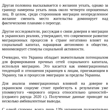
Другая половина высказывается о желании уехать, однако за
границу намерены уехать лишь около четверти опрошенных
лиц. В целом, среди сторонников миграции неопределенное
желание сменить место жительства доминирует над
фактическими планами о переезде.
Другие исследователи, рассуждая о связи доверия и миграции
в украинских реалиях, утверждают, что современное развитие
миграционных процессов в стране негативно влияет на
социальный капитал, наращивая автономию в обществе,
минимизирует стимулы социальной активности.
Очевидно, что Украина обладает значительным потенциалом
для формирования прочных сетей социального капитала,
используя миграцию. Это касается как иммиграционных
тенденций и отношения украинцев к лицам, приезжающим в
Украину, так и процессов эмиграции за пределы Украины.
Для анализа иммиграционных влияний на доверие в
украинском социуме стоит прибегнуть к результатам уже
упомянутого «мирового опроса относительно ценностей»
(седьмого раунда 2020 г.). Полученные данные приводят на
несколько амбивалентные выводы.
С одной стороны, всего лишь 13% украинцев положительно