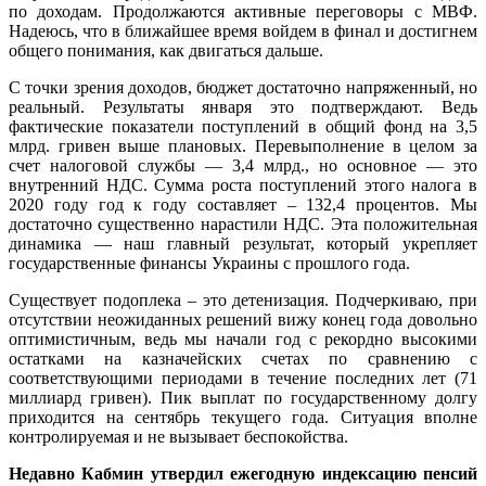
по доходам. Продолжаются активные переговоры с МВФ.
Надеюсь, что в ближайшее время войдем в финал и достигнем
общего понимания, как двигаться дальше.
С точки зрения доходов, бюджет достаточно напряженный, но
реальный. Результаты января это подтверждают. Ведь
фактические показатели поступлений в общий фонд на 3,5
млрд. гривен выше плановых. Перевыполнение в целом за
счет налоговой службы — 3,4 млрд., но основное — это
внутренний НДС. Сумма роста поступлений этого налога в
2020 году год к году составляет – 132,4 процентов. Мы
достаточно существенно нарастили НДС. Эта положительная
динамика — наш главный результат, который укрепляет
государственные финансы Украины с прошлого года.
Существует подоплека – это детенизация. Подчеркиваю, при
отсутствии неожиданных решений вижу конец года довольно
оптимистичным, ведь мы начали год с рекордно высокими
остатками на казначейских счетах по сравнению с
соответствующими периодами в течение последних лет (71
миллиард гривен). Пик выплат по государственному долгу
приходится на сентябрь текущего года. Ситуация вполне
контролируемая и не вызывает беспокойства.
Недавно Кабмин утвердил ежегодную индексацию пенсий