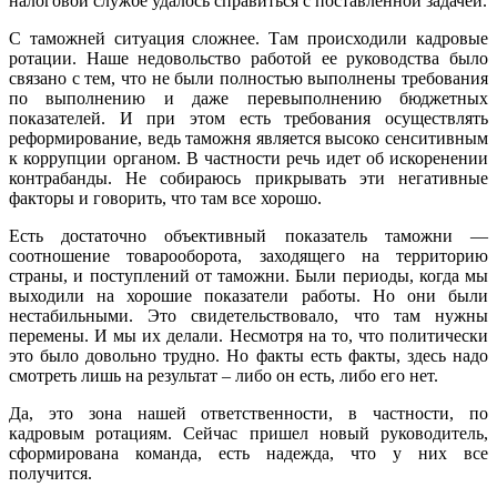
налоговой службе удалось справиться с поставленной задачей.
С таможней ситуация сложнее. Там происходили кадровые
ротации. Наше недовольство работой ее руководства было
связано с тем, что не были полностью выполнены требования
по выполнению и даже перевыполнению бюджетных
показателей. И при этом есть требования осуществлять
реформирование, ведь таможня является высоко сенситивным
к коррупции органом. В частности речь идет об искоренении
контрабанды. Не собираюсь прикрывать эти негативные
факторы и говорить, что там все хорошо.
Есть достаточно объективный показатель таможни —
соотношение товарооборота, заходящего на территорию
страны, и поступлений от таможни. Были периоды, когда мы
выходили на хорошие показатели работы. Но они были
нестабильными. Это свидетельствовало, что там нужны
перемены. И мы их делали. Несмотря на то, что политически
это было довольно трудно. Но факты есть факты, здесь надо
смотреть лишь на результат – либо он есть, либо его нет.
Да, это зона нашей ответственности, в частности, по
кадровым ротациям. Сейчас пришел новый руководитель,
сформирована команда, есть надежда, что у них все
получится.