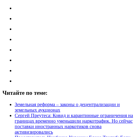
Читайте по теме:
Земельная реформа – законы о децентрализации и
земельных аукционах
Сергей Преутеса: Ковид и карантинные ограничения на
границах временно уменьшили наркотрафик. Но сейчас
поставки иностранных наркотиков снова
активизировались