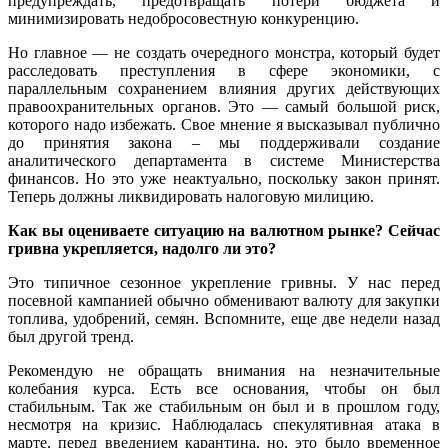
предупреждать, предотвращать потери бюджета и
минимизировать недобросовестную конкуренцию.
Но главное — не создать очередного монстра, который будет
расследовать преступления в сфере экономики, с
параллельным сохранением влияния других действующих
правоохранительных органов. Это — самый большой риск,
которого надо избежать. Свое мнение я высказывал публично
до принятия закона – мы поддерживали создание
аналитического департамента в системе Министерства
финансов. Но это уже неактуально, поскольку закон принят.
Теперь должны ликвидировать налоговую милицию.
Как вы оцениваете ситуацию на валютном рынке? Сейчас
гривна укрепляется, надолго ли это?
Это типичное сезонное укрепление гривны. У нас перед
посевной кампанией обычно обменивают валюту для закупки
топлива, удобрений, семян. Вспомните, еще две недели назад
был другой тренд.
Рекомендую не обращать внимания на незначительные
колебания курса. Есть все основания, чтобы он был
стабильным. Так же стабильным он был и в прошлом году,
несмотря на кризис. Наблюдалась спекулятивная атака в
марте, перед введением карантина, но, это было временное