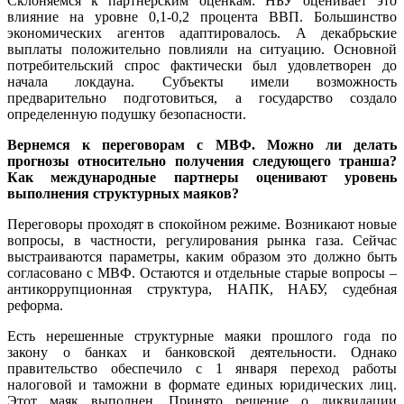
Склоняемся к партнерским оценкам: НБУ оценивает это
влияние на уровне 0,1-0,2 процента ВВП. Большинство
экономических агентов адаптировалось. А декабрьские
выплаты положительно повлияли на ситуацию. Основной
потребительский спрос фактически был удовлетворен до
начала локдауна. Субъекты имели возможность
предварительно подготовиться, а государство создало
определенную подушку безопасности.
Вернемся к переговорам с МВФ. Можно ли делать
прогнозы относительно получения следующего транша?
Как международные партнеры оценивают уровень
выполнения структурных маяков?
Переговоры проходят в спокойном режиме. Возникают новые
вопросы, в частности, регулирования рынка газа. Сейчас
выстраиваются параметры, каким образом это должно быть
согласовано с МВФ. Остаются и отдельные старые вопросы –
антикоррупционная структура, НАПК, НАБУ, судебная
реформа.
Есть нерешенные структурные маяки прошлого года по
закону о банках и банковской деятельности. Однако
правительство обеспечило с 1 января переход работы
налоговой и таможни в формате единых юридических лиц.
Этот маяк выполнен. Принято решение о ликвидации