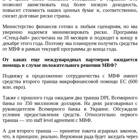
позволит заимствовать под более низкую доходность,
повысит стоимость наших ценных бумаг и, соответственно,
снизит долговые риски страны.
Министерство финансов готово к любым сценариям, но мы
уверенно надеемся минимизировать риски. Программа
«Стенд-бай» рассчитана на 18 месяцев и подходит к концу в
декабре этого года. Поэтому мы планируем получить средства
от МВФ в рамках текущей программы до конца года.
От каких еще международных партнеров ожидается
помощь в случае положительного решения МВФ?
Подвязку к продолжению сотрудничества с МВФ имеют
средства второго транша макрофинансовой помощи ЕС (600
млн. евро).
Также с прошлого года ожидаем два транша DPL Всемирного
банка по 350 миллионов долларов. На днях разговаривал с
руководителем Всемирного банка в Украине. Обсуждали
условия предоставления средств. Относительно первого
транша — это staff level agreement с МВФ.
А для второго транша — принятие пакета аграрных законов,
что, в принципе, реально. Верховная рада будет заседать через