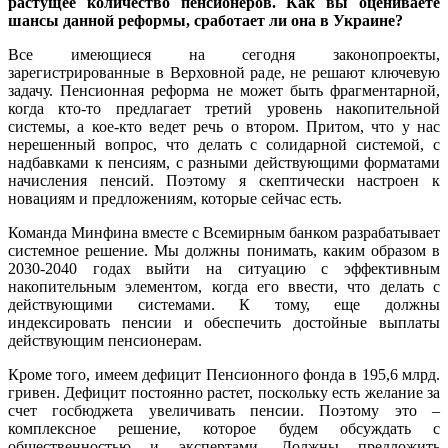
растущее количество пенсионеров. Как вы оцениваете
шансы данной реформы, сработает ли она в Украине?
Все имеющиеся на сегодня законопроекты,
зарегистрированные в Верховной раде, не решают ключевую
задачу. Пенсионная реформа не может быть фрагментарной,
когда кто-то предлагает третий уровень накопительной
системы, а кое-кто ведет речь о втором. Притом, что у нас
нерешенный вопрос, что делать с солидарной системой, с
надбавками к пенсиям, с разными действующими форматами
начисления пенсий. Поэтому я скептически настроен к
новациям и предложениям, которые сейчас есть.
Команда Минфина вместе с Всемирным банком разрабатывает
системное решение. Мы должны понимать, каким образом в
2030-2040 годах выйти на ситуацию с эффективным
накопительным элементом, когда его ввести, что делать с
действующими системами. К тому, еще должны
индексировать пенсии и обеспечить достойные выплаты
действующим пенсионерам.
Кроме того, имеем дефицит Пенсионного фонда в 195,6 млрд.
гривен. Дефицит постоянно растет, поскольку есть желание за
счет госбюджета увеличивать пенсии. Поэтому это –
комплексное решение, которое будем обсуждать с
общественностью и экспертами. Должны предложить