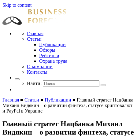
Skip to content
Businessforecast
Аналитика и прогнозирование для профессионалов
Главная
Статьи
Публикации
Обзоры
Рейтинги
Охрана труда
О компании
Контакты
Найти:
Главная
■
Статьи
■
Публикации
■
Главный стратег Нацбанка
Михаил Видякин – о развитии финтеха, статусе криптовалют
и PayPal в Украине
Главный стратег Нацбанка Михаил
Видякин – о развитии финтеха, статусе