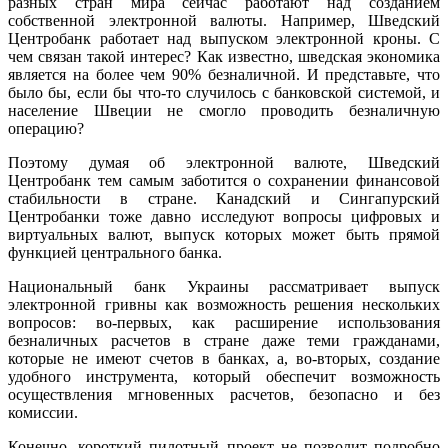
разных стран мира сейчас работают над созданием
собственной электронной валюты. Например, Шведский
Центробанк работает над выпуском электронной кроны. С
чем связан такой интерес? Как известно, шведская экономика
является на более чем 90% безналичной. И представьте, что
было бы, если бы что-то случилось с банковской системой, и
население Швеции не смогло проводить безналичную
операцию?
Поэтому думая об электронной валюте, Шведский
Центробанк тем самым заботится о сохранении финансовой
стабильности в стране. Канадский и Сингапурский
Центробанки тоже давно исследуют вопросы цифровых и
виртуальных валют, выпуск которых может быть прямой
функцией центрального банка.
Национальный банк Украины рассматривает выпуск
электронной гривны как возможность решения нескольких
вопросов: во-первых, как расширение использования
безналичных расчетов в стране даже теми гражданами,
которые не имеют счетов в банках, а, во-вторых, создание
удобного инструмента, который обеспечит возможность
осуществления мгновенных расчетов, безопасно и без
комиссии.
Конечно, короткий пилотный проект не позволит подробно