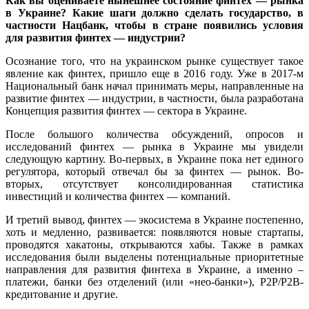
Как вы оцениваете нынешнее состояние финтех — рынка
в Украине? Какие шаги должно сделать государство, в
частности Нацбанк, чтобы в стране появились условия
для развития финтех — индустрии?
Осознание того, что на украинском рынке существует такое
явление как финтех, пришло еще в 2016 году. Уже в 2017-м
Национальный банк начал принимать меры, направленные на
развитие финтех — индустрии, в частности, была разработана
Концепция развития финтех — сектора в Украине.
После большого количества обсуждений, опросов и
исследований финтех — рынка в Украине мы увидели
следующую картину. Во-первых, в Украине пока нет единого
регулятора, который отвечал бы за финтех — рынок. Во-
вторых, отсутствует консолидированная статистика
инвестиций и количества финтех — компаний.
И третий вывод, финтех — экосистема в Украине постепенно,
хоть и медленно, развивается: появляются новые стартапы,
проводятся хакатоны, открываются хабы. Также в рамках
исследования были выделены потенциальные приоритетные
направления для развития финтеха в Украине, а именно –
платежи, банки без отделений (или «нео-банки»), P2P/P2B-
кредитование и другие.