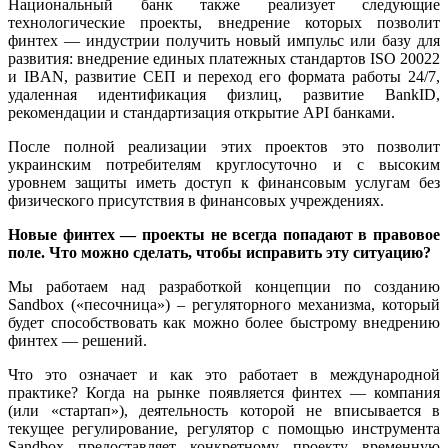
Национальный банк также реализует следующие
технологические проекты, внедрение которых позволит
финтех — индустрии получить новый импульс или базу для
развития: внедрение единых платежных стандартов ISO 20022
и IBAN, развитие СЕП и переход его формата работы 24/7,
удаленная идентификация физлиц, развитие BankID,
рекомендации и стандартизация открытие API банками.
После полной реализации этих проектов это позволит
украинским потребителям круглосуточно и с высоким
уровнем защиты иметь доступ к финансовым услугам без
физического присутствия в финансовых учреждениях.
Новые финтех — проекты не всегда попадают в правовое
поле. Что можно сделать, чтобы исправить эту ситуацию?
Мы работаем над разработкой концепции по созданию
Sandbox («песочница») – регуляторного механизма, который
будет способствовать как можно более быстрому внедрению
финтех — решений.
Что это означает и как это работает в международной
практике? Когда на рынке появляется финтех — компания
(или «стартап»), деятельность которой не вписывается в
текущее регулирование, регулятор с помощью инструмента
Sandbox предоставляет конкретному проекту временную