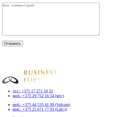
Businessforecast
Аналитика и прогнозирование для профессионалов
тел.: +375 17 271 10 52
моб.: +375 29 752 16 54 (мтс)
моб.: +375 44 535 41 09 (Velcom)
моб.: +375 25 671 77 93 (Life:))