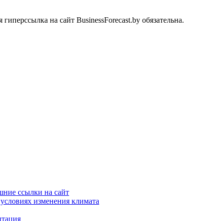
иперссылка на сайт BusinessForecast.by обязательна.
шние ссылки на сайт
 условиях изменения климата
итация