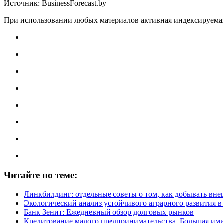
Источник: BusinessForecast.by
При использовании любых материалов активная индексируемая г
Читайте по теме:
Линкбилдинг: отдельные советы о том, как добывать вне
Экологический анализ устойчивого аграрного развития в
Банк Зенит: Ежедневный обзор долговых рынков
Кредитование малого предпринимательства. Большая им