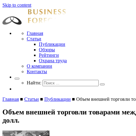
Skip to content
Businessforecast
Аналитика и прогнозирование для профессионалов
Главная
Статьи
Публикации
Обзоры
Рейтинги
Охрана труда
О компании
Контакты
Найти:
Главная
■
Статьи
■
Публикации
■
Объем внешней торговли тов
Объем внешней торговли товарами между
долл.