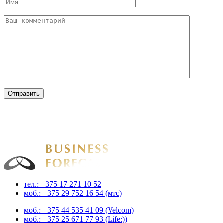
Businessforecast
Аналитика и прогнозирование для профессионалов
тел.: +375 17 271 10 52
моб.: +375 29 752 16 54 (мтс)
моб.: +375 44 535 41 09 (Velcom)
моб.: +375 25 671 77 93 (Life:))