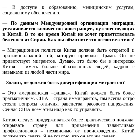
— В доступе к образованию, медицинским услугам,
социальному обеспечению.
— По данным Международной организации миграции,
увеличивается количество иностранцев, путешествующих
в Китай. В то же время Китай не хочет приветствовать
беженцев из Сирии. Как вы объясните это несоответствие?
– Миграционная политика Китая должна быть открытой и
противоположной той, которую проводит Трамп. Он не
приветствует мигрантов. Думаю, это было бы в интересах
Китая – иметь больше образованных людей, кадров с
навыками из любой части мира.
– Значит, не должно быть диверсификации мигрантов?
– Это американская «фишка». Китай должен быть более
прагматичным. США – страна иммигрантов, там всегда остро
стояли вопросы отличия, равенства, расового напряжения.
Сейчас США всем этим надо как-то управлять.
Китаю следует придерживаться более практического подхода:
открывать страну для привлечения талантливых
профессионалов – независимо от происхождения. Китай
должен это делать. Я не говорю, что он это ни делает.