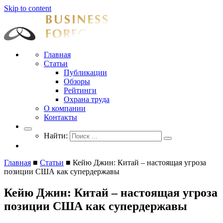
Skip to content
Businessforecast
Аналитика и прогнозирование для профессионалов
Главная
Статьи
Публикации
Обзоры
Рейтинги
Охрана труда
О компании
Контакты
Найти:
Главная
■
Статьи
■
Кейю Джин: Китай – настоящая угроза
позиции США как супердержавы
Кейю Джин: Китай – настоящая угроза
позиции США как супердержавы