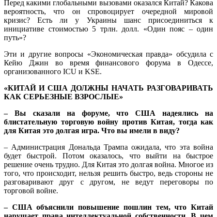
Перед какими глобальными вызовами оказался Китай? Какова
вероятность, что он спровоцирует очередной мировой
кризис? Есть ли у Украины шанс присоединиться к
инициативе стоимостью 5 трлн. долл. «Один пояс – один
путь»?
Эти и другие вопросы «Экономическая правда» обсудила с
Кейю Джин во время финансового форума в Одессе,
организованного ICU и KSE.
«КИТАЙ И США ДОЛЖНЫ НАЧАТЬ РАЗГОВАРИВАТЬ
КАК СЕРЬЕЗНЫЕ ВЗРОСЛЫЕ»
– Вы сказали на форуме, что США надеялись на
блистательную торговую войну против Китая, тогда как
для Китая это долгая игра. Что вы имели в виду?
– Администрация Дональда Трампа ожидала, что эта война
будет быстрой. Потом оказалось, что выйти на быстрое
решение очень трудно. Для Китая это долгая война. Многое из
того, что происходит, нельзя решить быстро, ведь стороны не
разговаривают друг с другом, не ведут переговоры по
торговой войне.
– США объяснили повышение пошлин тем, что Китай
нарушает права интеллектуальной собственности. В чем