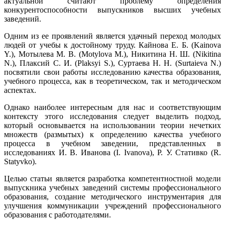
актуальной считают проблему определения
конкурентоспособности выпускников высших учебных
заведений.
Одним из ее проявлений является удачный переход молодых
людей от учебы к достойному труду. Кайнова Е. Б. (Kainova
Y.), Мотылева М. В. (Motylova M.), Никитина Н. Ш. (Nikitina
N.), Плаксий С. И. (Plaksyi S.), Суртаева Н. Н. (Surtaieva N.)
посвятили свои работы исследованию качества образования,
учебного процесса, как в теоретическом, так и методическом
аспектах.
Однако наиболее интересным для нас и соответствующим
контексту этого исследования следует выделить подход,
который основывается на использовании теории нечетких
множеств (размытых) к определению качества учебного
процесса в учебном заведении, представленных в
исследованиях И. В. Иванова (I. Ivanova), Р. У. Стативко (R.
Statyvko).
Целью статьи является разработка компетентностной модели
выпускника учебных заведений системы профессионального
образования, создание методического инструментария для
улучшения коммуникации учреждений профессионального
образования с работодателями.