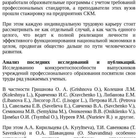
разработали образовательные программы с учетом требований
профессиональных стандартов, а преподаватели этих вузов
прошли стажировку на предприятиях СКМ.
При этом каждую индивидуальную трудовую карьеру стоит
рассматривать не как отдельный случай, а как часть единого
целого, что ведет к полной реализации личности и
эффективного функционирования национальной экономики в
целом, продвигая общество дальше по пути человеческого
развития.
Анализ последних исследований и публикаций.
Исследованию конкурентоспособности выпускников
учреждений профессионального образования посвятили свои
труды ряд уважаемых ученых.
В частности Гришнова О. А. (Grishnova O.), Колешня Л.М.
(Koleshnya L.), Кравченко И.С. (Kravchenko I.), Либанова Е.М.
(Libanova E.), Лисогор Л.С. (Lisogor L.), Петрова И.Л. (Petrova
I.), Савельева Е.В. (Savelieva E.), Савченко В.А. (Savchenko V.),
Семикина М.В. (Semykina M.), Оникеенко В.В. (Onikiienko V.),
Цимбал О.И. (Tsymbal O.), Нуреев Р.М. (Nurieiev R.) и другие.
При этом А.А. Кирильцева (A. Kyryltseva), Т.И. Савенкова (Т.
Savenkova) и О.А. Шавандина (О. Shavandina) особенно