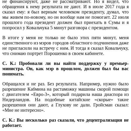
не финансируют, даже не рассматривают. Но я видел, что
обращения к нему результата не дают. И в июле 2017 года я
сказал ему: я был верным человеком президенту, думал, что
мы живем по-новому, но он вообще нам не помогает. 22 июля
прошлого года президент должен был приехать в Сумы и я
попросил у Ковальчука 5 минут разговора с президентом.
В итоге у меня не только не было этих пяти минут, меня
единственного из мэров городов областного подчинения даже
не пригласили на встречу с ним. И тогда я сказал Ковальчуку,
что снимаю портрет Порошенко в своем кабинете.
С. К.: Пробовали ли вы найти поддержку у премьер-
министра. Он, как мэр в прошлом, должен был бы вас
понимать.
Обращался и не раз. Без результата. Например, нужно было
разрешение Кабмина на растаможку машины скорой помощи
с двигателем «Евро-3», который подарила наша диаспора из
Нидерландов. На подобные китайские «скорые» такие
разрешения они дают, а Глухову не дали. Гройсман сказал:
«Мне не интересно».
С. К.: Вы несколько раз сказали, что децентрализация не
работает.