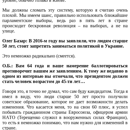
уровне, обычно только в Киеве.
Мы должны сломать эту систему, которую я считаю очень
плохой. Мы имеем шанс, правильно использовать ближайшие
парламентские выборы, ведь раз в пять лет в стране
происходит бескровная революция – на выборах, а не на
улице.
Олег Базар: В 2016-м году вы заявляли, что людям старше
50 лет, стоит запретить заниматься политикой в Украине.
Это немножко радикально (смеется).
О.Б.: Вам 64 года и ваше намерение баллотироваться
противоречит вашим же заявлениям. К тому же недавно в
одном из интервью вы отмечали, что президентом должен
стать человек возрастом до 45-ти лет…
Говоря это, я точно не думал, что сам буду кандидатом. Тогда я
имел в виду, что люди старше 50 лет просто получили
советское образование, которое не дает возможности делать
изменения. Что касается меня, то на свои 60 плюс, я успел
побывать гражданином страны Евросоюза, офицером армии
НАТО (Терещенко служил в вооруженных силах Франции),
то есть я немножко понимаю, что нам нужно для изменений в
стране.