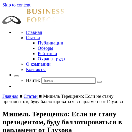
Skip to content
Businessforecast
Аналитика и прогнозирование для профессионалов
Главная
Статьи
Публикации
Обзоры
Рейтинги
Охрана труда
О компании
Контакты
Найти:
Главная
■
Статьи
■
Мишель Терещенко: Если не стану
президентом, буду баллотироваться в парламент от Глухова
Мишель Терещенко: Если не стану
президентом, буду баллотироваться в
парламент от Глухова