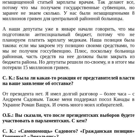
незащищенной статьей зарплаты врачам. Так делают все,
потому что мы получаем государственные субвенции, но
заранее не знаем сколько. У нас были незащищенными 8
миллионов гривен для центральной районной больницы.
А наши депутаты уже в январе начали говорить, что мы
подготовили антисоциальный бюджет, потому что не
планируем платить зарплату медикам. Наша позиция была
такова: если мы закроем эту позицию своими средствами, то
мы не получим госсубвенцию. Плюс, поскольку больница
районная, часть средств на нее должны были закрыть из
бюджета района. Но депутаты решили по-своему, и в итоге мы
потеряли 15 миллионов гривен.
С. К.: Была ли какая-то реакция от представителей власти
на ваше заявление об отставке?
От президента нет. Я имел долгий разговор – более часа – с
Андреем Садовым. Также меня поддержал посол Канады в
Украине Роман Ващук. И очень много моих избирателей.
О.Б.: Вы сказали, что после президентских выборов будете
участвовать в парламентских. С кем?
С. К.: «Самопомощь» Садового? «Гражданская позиция»
Гриценко? «Демальянс»?