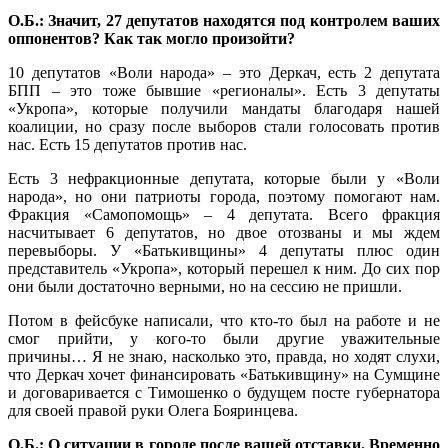
О.Б.: Значит, 27 депутатов находятся под контролем ваших
оппонентов? Как так могло произойти?
10 депутатов «Воли народа» – это Деркач, есть 2 депутата
БПП – это тоже бывшие «регионалы». Есть 3 депутаты
«Укропа», которые получили мандаты благодаря нашей
коалиции, но сразу после выборов стали голосовать против
нас. Есть 15 депутатов против нас.
Есть 3 нефракционные депутата, которые были у «Воли
народа», но они патриоты города, поэтому помогают нам.
Фракция «Самопомощь» – 4 депутата. Всего фракция
насчитывает 6 депутатов, но двое отозваны и мы ждем
перевыборы. У «Батькивщины» 4 депутаты плюс один
представитель «Укропа», который перешел к ним. До сих пор
они были достаточно верными, но на сессию не пришли.
Потом в фейсбуке написали, что кто-то был на работе и не
смог прийти, у кого-то были другие уважительные
причины… Я не знаю, насколько это, правда, но ходят слухи,
что Деркач хочет финансировать «Батькивщину» на Сумщине
и договаривается с Тимошенко о будущем посте губернатора
для своей правой руки Олега Бояринцева.
О.Б.: О ситуации в городе после вашей отставки. Временно