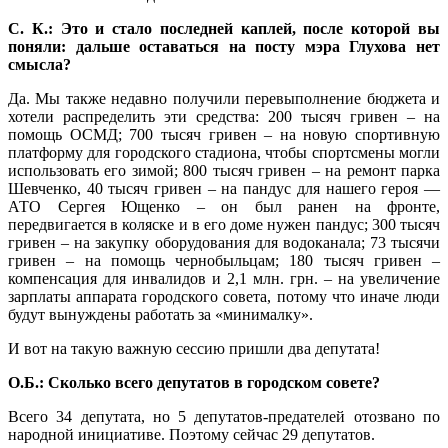
С. К.: Это и стало последней каплей, после которой вы
поняли: дальше оставаться на посту мэра Глухова нет
смысла?
Да. Мы также недавно получили перевыполнение бюджета и
хотели распределить эти средства: 200 тысяч гривен – на
помощь ОСМД; 700 тысяч гривен – на новую спортивную
платформу для городского стадиона, чтобы спортсмены могли
использовать его зимой; 800 тысяч гривен – на ремонт парка
Шевченко, 40 тысяч гривен – на пандус для нашего героя —
АТО Сергея Ющенко – он был ранен на фронте,
передвигается в коляске и в его доме нужен пандус; 300 тысяч
гривен – на закупку оборудования для водоканала; 73 тысячи
гривен – на помощь чернобыльцам; 180 тысяч гривен –
компенсация для инвалидов и 2,1 млн. грн. – на увеличение
зарплаты аппарата городского совета, потому что иначе люди
будут вынуждены работать за «минималку».
И вот на такую важную сессию пришли два депутата!
О.Б.: Сколько всего депутатов в городском совете?
Всего 34 депутата, но 5 депутатов-предателей отозвано по
народной инициативе. Поэтому сейчас 29 депутатов.