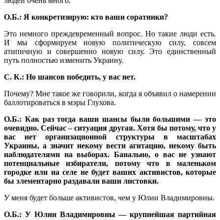
людей очень много.
О.Б.: Я конкретизирую: кто ваши соратники?
Это немного преждевременный вопрос. Но такие люди есть.
И мы сформируем новую политическую силу, совсем
атипичную и совершенно новую силу. Это единственный
путь полностью изменить Украину.
С. К.: Но шансов победить, у вас нет.
Почему? Мне такое же говорили, когда я объявил о намерении
баллотироваться в мэры Глухова.
О.Б.: Как раз тогда ваши шансы были большими — это
очевидно. Сейчас – ситуация другая. Хотя бы потому, что у
вас нет организационной структуры в масштабах
Украины, а значит некому вести агитацию, некому быть
наблюдателями на выборах. Банально, о вас не узнают
потенциальные избиратели, потому что в маленьком
городке или на селе не будет ваших активистов, которые
бы элементарно раздавали ваши листовки.
У меня будет больше активистов, чем у Юлии Владимировны.
О.Б.: У Юлии Владимировны — крупнейшая партийная