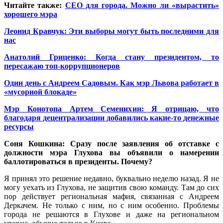
Читайте также:
СЕО для города. Можно ли «вырастить»
хорошего мэра
Леонид Кравчук: Эти выборы могут быть последними для
нас
Анатолий Гриценко: Когда стану президентом, то
пересажаю топ-коррупционеров
Один день с Андреем Садовым. Как мэр Львова работает в
«мусорной блокаде»
Мэр Конотопа Артем Семенихин: Я отрицаю, что
благодаря децентрализации добавились какие-то денежные
ресурсы
Соня Кошкина: Сразу после заявления об отставке с
должности мэра Глухова вы объявили о намерении
баллотироваться в президенты. Почему?
Я принял это решение недавно, буквально неделю назад. Я не
могу уехать из Глухова, не защитив свою команду. Там до сих
пор действует региональная мафия, связанная с Андреем
Деркачем. Не только с ним, но с ним особенно. Проблемы
города не решаются в Глухове и даже на региональном