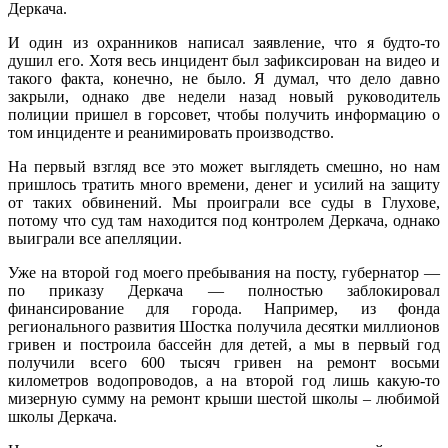
Деркача.
И один из охранников написал заявление, что я будто-то
душил его. Хотя весь инцидент был зафиксирован на видео и
такого факта, конечно, не было. Я думал, что дело давно
закрыли, однако две недели назад новый руководитель
полиции пришел в горсовет, чтобы получить информацию о
том инциденте и реанимировать производство.
На первый взгляд все это может выглядеть смешно, но нам
пришлось тратить много времени, денег и усилий на защиту
от таких обвинений. Мы проиграли все суды в Глухове,
потому что суд там находится под контролем Деркача, однако
выиграли все апелляции.
Уже на второй год моего пребывания на посту, губернатор —
по приказу Деркача — полностью заблокировал
финансирование для города. Например, из фонда
регионального развития Шостка получила десятки миллионов
гривен и построила бассейн для детей, а мы в первый год
получили всего 600 тысяч гривен на ремонт восьми
километров водопроводов, а на второй год лишь какую-то
мизерную сумму на ремонт крыши шестой школы – любимой
школы Деркача.