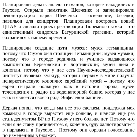
Планировали делать аллею гетманов, которые находились в
Глухове. Открыли памятник Шевченко и запланировали
реконструкцию парка Шевченко – освещение, беседки,
павильон для концертов. Планировали построить новый
ЦПАУ и сделали проект реставрации Тюремного замка – это
единственный свидетель Батуринской трагедии, который
сохранился к нашему времени.
Планировали создание пяти музеев: музея гетманщины,
потому что Глухов был столицей Гетманщины; музея музыки,
потому что в городе родились и учились выдающиеся
композиторы Березовский и Бортнянский; музей льна и
конопли, потому что у нас есть Научно-исследовательский
институт лубяных культур, который первым в мире получил
ненаркотическую коноплю; еврейский музей – потому что
евреи сыграли большую роль в истории города; музей
телевидения и радио на водонапорной башне, которая у нас
есть и является своего рода Эйфелевой башней.
Деркач понял, что когда мы все это сделаем, поддержка моя
команды в городе вырастет еще больше, и шансов еще раз
стать депутатом ВР по Глухову у него больше нет. Потому что
если я не стану президентом, я, конечно, буду баллотироваться
в парламент в Глухове… Поэтому они сорвали голосование
по изменениям в бюджет.