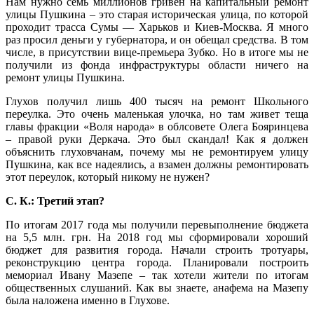
Нам нужно семь миллионов гривен на капитальный ремонт
улицы Пушкина – это старая историческая улица, по которой
проходит трасса Сумы — Харьков и Киев-Москва. Я много
раз просил деньги у губернатора, и он обещал средства. В том
числе, в присутствии вице-премьера Зубко. Но в итоге мы не
получили из фонда инфраструктуры области ничего на
ремонт улицы Пушкина.
Глухов получил лишь 400 тысяч на ремонт Школьного
переулка. Это очень маленькая улочка, но там живет теща
главы фракции «Воля народа» в облсовете Олега Бояринцева
– правой руки Деркача. Это был скандал! Как я должен
объяснить глуховчанам, почему мы не ремонтируем улицу
Пушкина, как все надеялись, а взамен должны ремонтировать
этот переулок, который никому не нужен?
С. К.: Третий этап?
По итогам 2017 года мы получили перевыполнение бюджета
на 5,5 млн. грн. На 2018 год мы сформировали хороший
бюджет для развития города. Начали строить тротуары,
реконструкцию центра города. Планировали построить
мемориал Ивану Мазепе – так хотели жители по итогам
общественных слушаний. Как вы знаете, анафема на Мазепу
была наложена именно в Глухове.