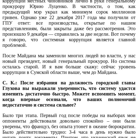
коррупции местных чиновников лично в руки генеральному
прокурору Юрию Луценко. В частности, о том, как
предыдущий мэр украл как минимум сорок миллионов
гривен. Однако уже 22 декабря 2017 года мы получили от
ГПУ ответ: все производства, открытые по нашим
представлениям, были закрыты даже без рассмотрения. Это
произошло 9 декабря — справились за две недели. Вот почему
я говорю, что системная коррупция является главной
проблемой.
После Майдана мы заменили многих людей во власти, у нас
новый президент, новый генеральный прокурор. Но система
осталась старой. И я вам больше скажу: сейчас уровень
коррупции в Сумской области выше, чем до Майдана.
С. К.: После избрания на должность городской главы
Глухова вы выражали уверенность, что систему удастся
изменить достаточно быстро. Можете вспомнить момент,
когда впервые осознали, что ваших полномочий
недостаточно и система сильнее?
Было три этапа. Первый год после победы на выборах мои
оппоненты действовали довольно спокойно – они были
уверены, что француз, без опыта утонет в океане бюрократии.
Было действительно трудно: 3-4 часа в день нужно было
читать почту, документы. Притом, что украинский язык не