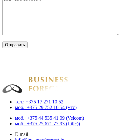
Businessforecast
Аналитика и прогнозирование для профессионалов
тел.: +375 17 271 10 52
моб.: +375 29 752 16 54 (мтс)
моб.: +375 44 535 41 09 (Velcom)
моб.: +375 25 671 77 93 (Life:))
E-mail
info@businessforecast.by