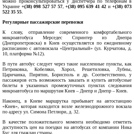
можно проконсультироваться у диспетчера по телефонам в
Украине
+(38) 098 527 57 57
,
+(38) 095 639 41 42
и
+(38) 073
522 35 55
.
Регулярные пассажирские перевозки
К слову, отправление современного комфортабельного
микроавтобуса Мерседес Спринтер из Днепра
(Днепропетровска) в Киев осуществляется по ежедневному
расписанию с автовокзала «Центральный» (ул. Курчатова, д.
10, платформа №12).
В пути автобус следует через такие населенные пункты, как
Петриковка, Кобеляки, Хорол, Решетиловка, Лубны,
Царичанка, Пирятин, Борисполь и др. Соответственно, у
пассажиров есть возможность заказать и купить автобусные
билеты в указанных промежуточных пунктах следования
микроавтобуса по маршрутам Киев – Днепр и Днепр – Киев.
Наконец, в Киеве маршрутка прибывает на автостанцию
«Киев», которая находится возле железнодорожного вокзала
по адресу ул. Симона Петлюри, д. 32.
В качестве положительного момента необходимо отметить
доступность цен на поездки на автобусах от компании Ника
Бус для граждан страны.