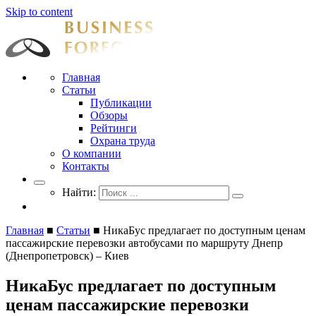
Skip to content
Businessforecast
Аналитика и прогнозирование для профессионалов
Главная
Статьи
Публикации
Обзоры
Рейтинги
Охрана труда
О компании
Контакты
Найти:
Главная
■
Статьи
■
НикаБус предлагает по доступным ценам
пассажирские перевозки автобусами по маршруту Днепр
(Днепропетровск) – Киев
НикаБус предлагает по доступным
ценам пассажирские перевозки