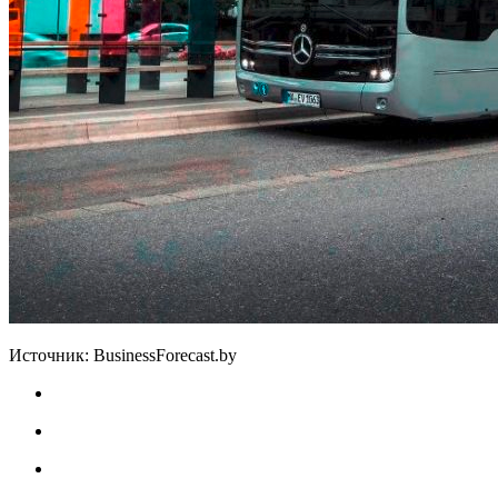
Источник: BusinessForecast.by