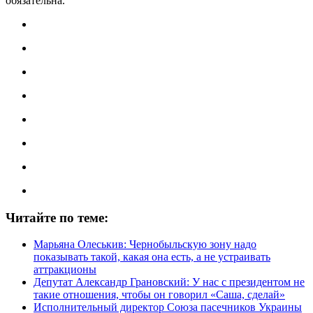
обязательна.
Читайте по теме:
Марьяна Олеськив: Чернобыльскую зону надо
показывать такой, какая она есть, а не устраивать
аттракционы
Депутат Александр Грановский: У нас с президентом не
такие отношения, чтобы он говорил «Саша, сделай»
Исполнительный директор Союза пасечников Украины