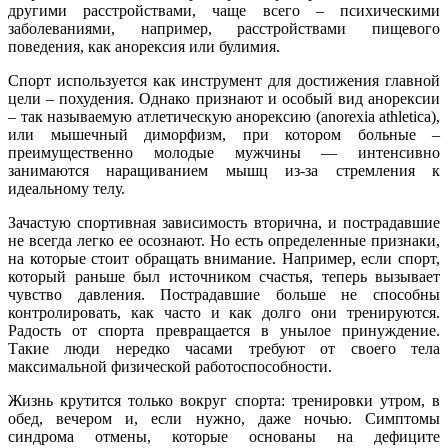
другими расстройствами, чаще всего – психическими
заболеваниями, например, расстройствами пищевого
поведения, как анорексия или булимия.
Спорт используется как инструмент для достижения главной
цели – похудения. Однако признают и особый вид анорексии
– так называемую атлетическую анорексию (anorexia athletica),
или мышечный диморфизм, при котором больные –
преимущественно молодые мужчины — интенсивно
занимаются наращиванием мышц из-за стремления к
идеальному телу.
Зачастую спортивная зависимость вторична, и пострадавшие
не всегда легко ее осознают. Но есть определенные признаки,
на которые стоит обращать внимание. Например, если спорт,
который раньше был источником счастья, теперь вызывает
чувство давления. Пострадавшие больше не способны
контролировать, как часто и как долго они тренируются.
Радость от спорта превращается в унылое принуждение.
Такие люди нередко часами требуют от своего тела
максимальной физической работоспособности.
Жизнь крутится только вокруг спорта: тренировки утром, в
обед, вечером и, если нужно, даже ночью. Симптомы
синдрома отмены, которые основаны на дефиците