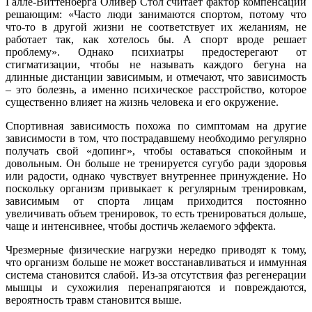
Галле-Виттенберга Оливер Стол считает фактор компенсации
решающим: «Часто люди занимаются спортом, потому что
что-то в другой жизни не соответствует их желаниям, не
работает так, как хотелось бы. А спорт вроде решает
проблему». Однако психиатры предостерегают от
стигматизации, чтобы не называть каждого бегуна на
длинные дистанции зависимым, и отмечают, что зависимость
– это болезнь, а именно психическое расстройство, которое
существенно влияет на жизнь человека и его окружение.
Спортивная зависимость похожа по симптомам на другие
зависимости в том, что пострадавшему необходимо регулярно
получать свой «допинг», чтобы оставаться спокойным и
довольным. Он больше не тренируется сугубо ради здоровья
или радости, однако чувствует внутреннее принуждение. Но
поскольку организм привыкает к регулярным тренировкам,
зависимым от спорта лицам приходится постоянно
увеличивать объем тренировок, то есть тренироваться дольше,
чаще и интенсивнее, чтобы достичь желаемого эффекта.
Чрезмерные физические нагрузки нередко приводят к тому,
что организм больше не может восстанавливаться и иммунная
система становится слабой. Из-за отсутствия фаз регенерации
мышцы и сухожилия перенапрягаются и повреждаются,
вероятность травм становится выше.