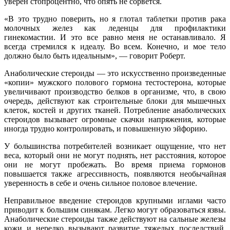
уверен стопроцентно, что опять не сорвется.
«В это трудно поверить, но я глотал таблетки против рака
молочных желез как леденцы для профилактики
гинекомастии. И это все равно меня не останавливало. Я
всегда стремился к идеалу. Во всем. Конечно, и мое тело
должно было быть идеальным», — говорит Роберт.
Анаболические стероиды — это искусственно произведенные
«копии» мужского полового гормона тестостерона, которые
увеличивают производство белков в организме, что, в свою
очередь, действуют как строительные блоки для мышечных
клеток, костей и других тканей. Потребление анаболических
стероидов вызывает огромные скачки напряжения, которые
иногда трудно контролировать, и повышенную эйфорию.
У большинства потребителей возникает ощущение, что нет
веса, который они не могут поднять, нет расстояния, которое
они не могут пробежать. Во время приема гормонов
повышается также агрессивность, появляются необычайная
уверенность в себе и очень сильное половое влечение.
Неправильное введение стероидов крупными иглами часто
приводит к большим синякам. Легко могут образоваться язвы.
Анаболические стероиды также действуют на сальные железы
кожи и нередко вызывают развитие тяжелых последствий.