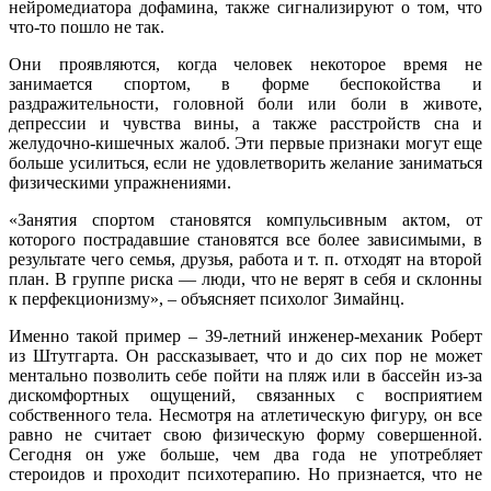
нейромедиатора дофамина, также сигнализируют о том, что
что-то пошло не так.
Они проявляются, когда человек некоторое время не
занимается спортом, в форме беспокойства и
раздражительности, головной боли или боли в животе,
депрессии и чувства вины, а также расстройств сна и
желудочно-кишечных жалоб. Эти первые признаки могут еще
больше усилиться, если не удовлетворить желание заниматься
физическими упражнениями.
«Занятия спортом становятся компульсивным актом, от
которого пострадавшие становятся все более зависимыми, в
результате чего семья, друзья, работа и т. п. отходят на второй
план. В группе риска — люди, что не верят в себя и склонны
к перфекционизму», – объясняет психолог Зимайнц.
Именно такой пример – 39-летний инженер-механик Роберт
из Штутгарта. Он рассказывает, что и до сих пор не может
ментально позволить себе пойти на пляж или в бассейн из-за
дискомфортных ощущений, связанных с восприятием
собственного тела. Несмотря на атлетическую фигуру, он все
равно не считает свою физическую форму совершенной.
Сегодня он уже больше, чем два года не употребляет
стероидов и проходит психотерапию. Но признается, что не