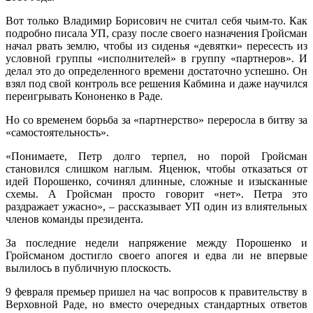
Вот только Владимир Борисович не считал себя чьим-то. Как
подробно писала УП, сразу после своего назначения Гройсман
начал рвать землю, чтобы из сиденья «девятки» пересесть из
условной группы «исполнителей» в группу «партнеров». И
делал это до определенного времени достаточно успешно. Он
взял под свой контроль все решения Кабмина и даже научился
переигрывать Кононенко в Раде.
Но со временем борьба за «партнерство» переросла в битву за
«самостоятельность».
«Понимаете, Петр долго терпел, но порой Гройсман
становился слишком наглым. Яценюк, чтобы отказаться от
идей Порошенко, сочинял длинные, сложные и изысканные
схемы. А Гройсман просто говорит «нет». Петра это
раздражает ужасно», – рассказывает УП один из влиятельных
членов команды президента.
За последние недели напряжение между Порошенко и
Гройсманом достигло своего апогея и едва ли не впервые
вылилось в публичную плоскость.
9 февраля премьер пришел на час вопросов к правительству в
Верховной Раде, но вместо очередных стандартных ответов