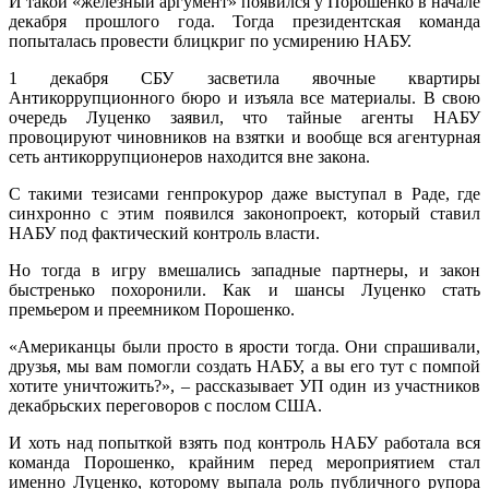
И такой «железный аргумент» появился у Порошенко в начале
декабря прошлого года. Тогда президентская команда
попыталась провести блицкриг по усмирению НАБУ.
1 декабря СБУ засветила явочные квартиры
Антикоррупционного бюро и изъяла все материалы. В свою
очередь Луценко заявил, что тайные агенты НАБУ
провоцируют чиновников на взятки и вообще вся агентурная
сеть антикоррупционеров находится вне закона.
С такими тезисами генпрокурор даже выступал в Раде, где
синхронно с этим появился законопроект, который ставил
НАБУ под фактический контроль власти.
Но тогда в игру вмешались западные партнеры, и закон
быстренько похоронили. Как и шансы Луценко стать
премьером и преемником Порошенко.
«Американцы были просто в ярости тогда. Они спрашивали,
друзья, мы вам помогли создать НАБУ, а вы его тут с помпой
хотите уничтожить?», – рассказывает УП один из участников
декабрьских переговоров с послом США.
И хоть над попыткой взять под контроль НАБУ работала вся
команда Порошенко, крайним перед мероприятием стал
именно Луценко, которому выпала роль публичного рупора