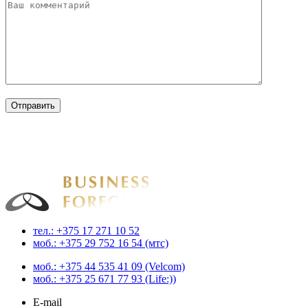
Businessforecast
Аналитика и прогнозирование для профессионалов
тел.: +375 17 271 10 52
моб.: +375 29 752 16 54 (мтс)
моб.: +375 44 535 41 09 (Velcom)
моб.: +375 25 671 77 93 (Life:))
E-mail