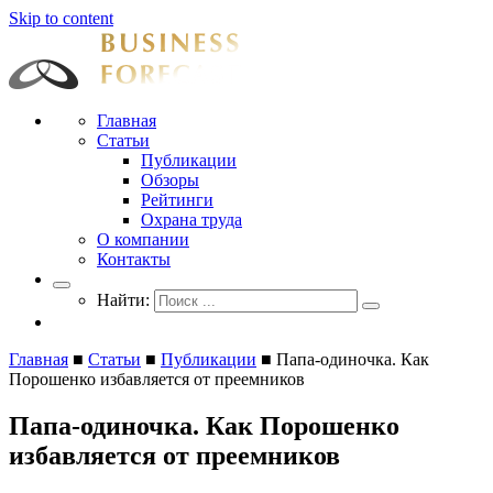
Skip to content
Businessforecast
Аналитика и прогнозирование для профессионалов
Главная
Статьи
Публикации
Обзоры
Рейтинги
Охрана труда
О компании
Контакты
Найти:
Главная
■
Статьи
■
Публикации
■
Папа-одиночка. Как
Порошенко избавляется от преемников
Папа-одиночка. Как Порошенко
избавляется от преемников