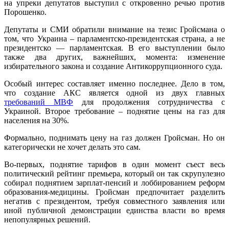
на упреки депутатов выступил с откровенно речью против
Порошенко.
Депутаты и СМИ обратили внимание на тезис Гройсмана о
том, что Украина – парламентско-президентская страна, а не
президентско — парламентская. В его выступлении было
также два других, важнейших, момента: изменение
избирательного закона и создание Антикоррупционного суда.
Особый интерес составляет именно последнее. Дело в том,
что создание АКС является одной из двух главных
требований МВФ
для продолжения сотрудничества с
Украиной. Второе требование – поднятие цены на газ для
населения на 30%.
Формально, поднимать цену на газ должен Гройсман. Но он
категорически не хочет делать это сам.
Во-первых, поднятие тарифов в один момент съест весь
политический рейтинг премьера, который он так скрупулезно
собирал поднятием зарплат-пенсий и лоббированием реформ
образования-медицины. Гройсман предпочитает разделить
негатив с президентом, требуя совместного заявления или
иной публичной демонстрации единства власти во время
непопулярных решений.