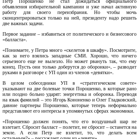
Петр Порошенко не стал дожидаться официального
объявления избирательной кампании и уже начал активную
работу для своего переизбрания. Но чтобы мочь
сконцентрироваться только на ней, президенту надо решить
две важных задачи.
Первое задание – избавиться от политического и бизнесового
«балласта».
«Понимаете, у Петра много «скелетов в шкафу». Посмотрите,
как за него взялись западные СМИ. Хорошо, что ничего
серьезного еще не вылезло. Но может рвануть так, что ему
конец. Пусть они только доберутся до оборонки», – разводит
руками в разговоре с УП один из членов «девятки».
В целом собеседники УП в «стратегическом совете»
указывают на две болевые точки Порошенко, в которые рано
или поздно больно ударят: энергетика и оборонка. Переводя
на язык фамилий – это Игорь Кононенко и Олег Гладковский,
давние партнеры Порошенко, которые теперь неформально
представляют его интересы в упомянутых сферах экономики.
«Порошенко должен понять, что его воздушный шар не
взлетает. Сбросит балласт – полетит, не сбросит – останется на
земле. А если Петр не взлетит, то, что делать всем
остальным?» – рассуждает один из «девяти».