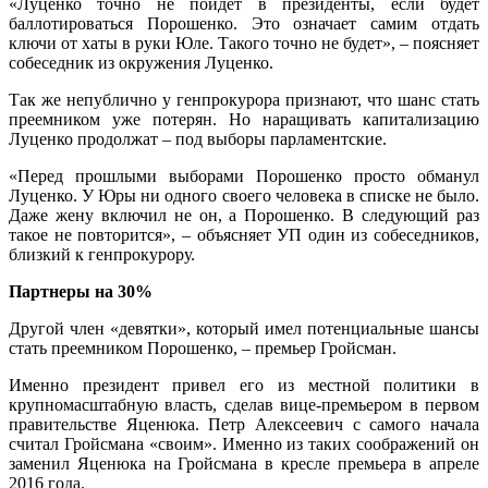
«Луценко точно не пойдет в президенты, если будет
баллотироваться Порошенко. Это означает самим отдать
ключи от хаты в руки Юле. Такого точно не будет», – поясняет
собеседник из окружения Луценко.
Так же непублично у генпрокурора признают, что шанс стать
преемником уже потерян. Но наращивать капитализацию
Луценко продолжат – под выборы парламентские.
«Перед прошлыми выборами Порошенко просто обманул
Луценко. У Юры ни одного своего человека в списке не было.
Даже жену включил не он, а Порошенко. В следующий раз
такое не повторится», – объясняет УП один из собеседников,
близкий к генпрокурору.
Партнеры на 30%
Другой член «девятки», который имел потенциальные шансы
стать преемником Порошенко, – премьер Гройсман.
Именно президент привел его из местной политики в
крупномасштабную власть, сделав вице-премьером в первом
правительстве Яценюка. Петр Алексеевич с самого начала
считал Гройсмана «своим». Именно из таких соображений он
заменил Яценюка на Гройсмана в кресле премьера в апреле
2016 года.