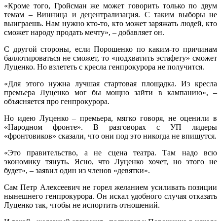
«Кроме того, Гройсман же может говорить только по двум
темам – Винница и децентрализация. С таким выборы не
выиграешь. Нам нужно кто-то, кто может заряжать людей, кто
сможет народу продать мечту», – добавляет он.
С другой стороны, если Порошенко по каким-то причинам
баллотироваться не сможет, то «подхватить эстафету» сможет
Луценко. Но взлететь с кресла генпрокурора не получится.
«Для этого нужна лучшая стартовая площадка. Из кресла
премьера Луценко мог бы мощно зайти в кампанию», –
объясняется про генпрокурора.
Но идею Луценко – премьера, мягко говоря, не оценили в
«Народном фронте». В разговорах с УП лидеры
«фронтовиков» сказали, что они под это никогда не впишутся.
«Это правительство, а не сцена театра. Там надо всю
экономику тянуть. Ясно, что Луценко хочет, но этого не
будет», – заявил один из членов «девятки».
Сам Петр Алексеевич не горел желанием усиливать позиции
нынешнего генпрокурора. Он искал удобного случая отказать
Луценко так, чтобы не испортить отношений.