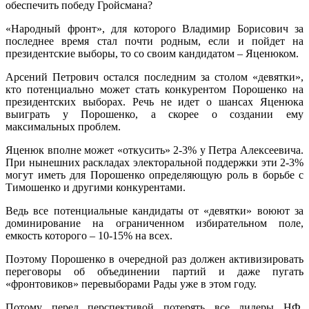
обеспечить победу Гройсмана?
«Народный фронт», для которого Владимир Борисович за
последнее время стал почти родным, если и пойдет на
президентские выборы, то со своим кандидатом – Яценюком.
Арсений Петрович остался последним за столом «девятки»,
кто потенциально может стать конкурентом Порошенко на
президентских выборах. Речь не идет о шансах Яценюка
выиграть у Порошенко, а скорее о создании ему
максимальных проблем.
Яценюк вполне может «откусить» 2-3% у Петра Алексеевича.
При нынешних раскладах электоральной поддержки эти 2-3%
могут иметь для Порошенко определяющую роль в борьбе с
Тимошенко и другими конкурентами.
Ведь все потенциальные кандидаты от «девятки» воюют за
доминирование на ограниченном избирательном поле,
емкость которого – 10-15% на всех.
Поэтому Порошенко в очередной раз должен активизировать
переговоры об объединении партий и даже пугать
«фронтовиков» перевыборами Рады уже в этом году.
Потому перед перспективой потерять все лидеры НФ,