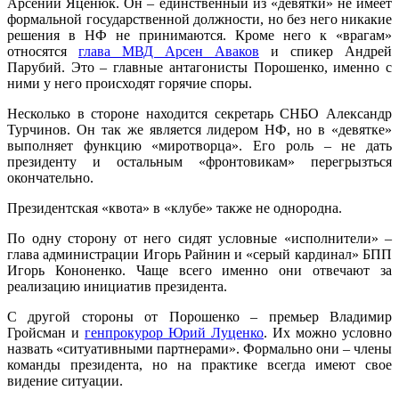
Арсений Яценюк. Он – единственный из «девятки» не имеет
формальной государственной должности, но без него никакие
решения в НФ не принимаются. Кроме него к «врагам»
относятся
глава МВД Арсен Аваков
и спикер Андрей
Парубий. Это – главные антагонисты Порошенко, именно с
ними у него происходят горячие споры.
Несколько в стороне находится секретарь СНБО Александр
Турчинов. Он так же является лидером НФ, но в «девятке»
выполняет функцию «миротворца». Его роль – не дать
президенту и остальным «фронтовикам» перегрызться
окончательно.
Президентская «квота» в «клубе» также не однородна.
По одну сторону от него сидят условные «исполнители» –
глава администрации Игорь Райнин и «серый кардинал» БПП
Игорь Кононенко. Чаще всего именно они отвечают за
реализацию инициатив президента.
С другой стороны от Порошенко – премьер Владимир
Гройсман и
генпрокурор Юрий Луценко
. Их можно условно
назвать «ситуативными партнерами». Формально они – члены
команды президента, но на практике всегда имеют свое
видение ситуации.