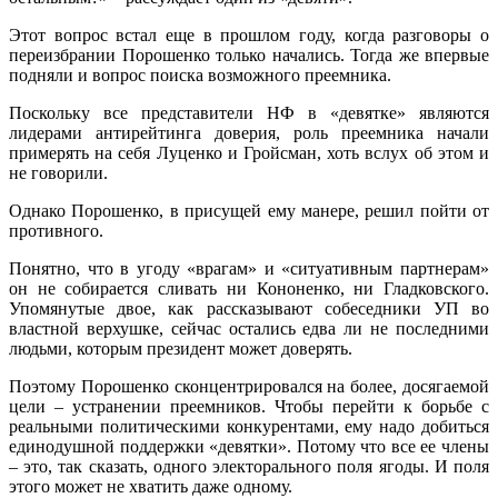
Этот вопрос встал еще в прошлом году, когда разговоры о
переизбрании Порошенко только начались. Тогда же впервые
подняли и вопрос поиска возможного преемника.
Поскольку все представители НФ в «девятке» являются
лидерами антирейтинга доверия, роль преемника начали
примерять на себя Луценко и Гройсман, хоть вслух об этом и
не говорили.
Однако Порошенко, в присущей ему манере, решил пойти от
противного.
Понятно, что в угоду «врагам» и «ситуативным партнерам»
он не собирается сливать ни Кононенко, ни Гладковского.
Упомянутые двое, как рассказывают собеседники УП во
властной верхушке, сейчас остались едва ли не последними
людьми, которым президент может доверять.
Поэтому Порошенко сконцентрировался на более, досягаемой
цели – устранении преемников. Чтобы перейти к борьбе с
реальными политическими конкурентами, ему надо добиться
единодушной поддержки «девятки». Потому что все ее члены
– это, так сказать, одного электорального поля ягоды. И поля
этого может не хватить даже одному.