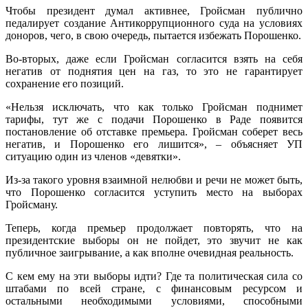
Чтобы президент думал активнее, Гройсман публично
педалирует создание Антикоррупционного суда на условиях
доноров, чего, в свою очередь, пытается избежать Порошенко.
Во-вторых, даже если Гройсман согласится взять на себя
негатив от поднятия цен на газ, то это не гарантирует
сохранение его позиций.
«Нельзя исключать, что как только Гройсман поднимет
тарифы, тут же с подачи Порошенко в Раде появится
постановление об отставке премьера. Гройсман соберет весь
негатив, и Порошенко его лишится», – объясняет УП
ситуацию один из членов «девятки».
Из-за такого уровня взаимной нелюбви и речи не может быть,
что Порошенко согласится уступить место на выборах
Гройсману.
Теперь, когда премьер продолжает повторять, что на
президентские выборы он не пойдет, это звучит не как
публичное заигрывание, а как вполне очевидная реальность.
С кем ему на эти выборы идти? Где та политическая сила со
штабами по всей стране, с финансовым ресурсом и
остальными необходимыми условиями, способными