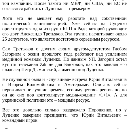
той кампании. После такого ни МВФ, ни США, ни ЕС не
согласятся работать с Луценко — премьером.
Хотя это не мешает ему работать над собственной
политической капитализацией. Уже сейчас на Луценко
ориентируется одна из групп БПП в Раде, которой руководит
его друг Александр Третьяков. Эта группа насчитывает около
25 депутатов, что является достаточно серьезным ресурсом.
Сам Третьяков с другим своим другом-депутатом Глебом
Загорием с осени прошлого года работают над усилением
медийной команды Луценко. По данным УП, Загорий хотел
купить телеканал Zik не для Банковой, как это заявлял его
владелец Петр Дыминский, а именно под Луценко.
Не случайной была и «случайная» встреча Юрия Витальевича
с Игорем Коломойским в Амстердаме. Олигарх сейчас
переживает не лучшие времена, его имущество арестовано, но
он до сих пор контролирует медиа-холдинг «1+1». А для
украинской политики это – мощный ресурс.
Все это довольно сильно раздражало Порошенко, но у
Луценко заверили президента, что Юрий Витальевич –
командный игрок.