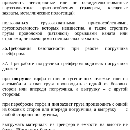
применять неисправные или не освидетельствованные
грузозахватные приспособления (траверсы, клещевые
захваты, металлические полотенца);
пользоваться грузозахватными приспособлениями,
грузоподъемность которых неизвестна, а также стропить
грузы проволокой (катанкой), обрывками каната или
стропами, не имеющими специальных захватов.
36.Требования безопасности при работе погрузчика
грейфером.
37. При работе погрузчика грейфером водитель погрузчика
должен:
при
погрузке торфа
и пня в гусеничных тележки или на
автомобили захват груза производить с одной из боковых
сторон или впереди погрузчика, а выгрузку – с другой
стороны;
при переброске торфа и пня захват груза производить с одной
из боковых сторон или впереди погрузчика, а выгрузку — с
любой стороны погрузчика;
выгружать материалы из грейфера в емкости на высоте не
более 200мм от их бортов;