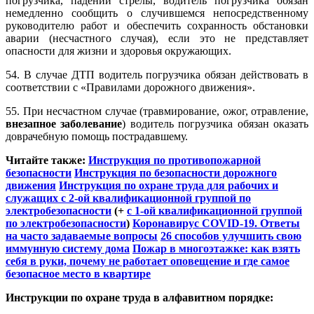
погрузчика, падении стрелы, водитель погрузчика обязан
немедленно сообщить о случившемся непосредственному
руководителю работ и обеспечить сохранность обстановки
аварии (несчастного случая), если это не представляет
опасности для жизни и здоровья окружающих.
54. В случае ДТП водитель погрузчика обязан действовать в
соответствии с «Правилами дорожного движения».
55. При несчастном случае (травмирование, ожог, отравление,
внезапное заболевание
) водитель погрузчика обязан оказать
доврачебную помощь пострадавшему.
Читайте также:
Инструкция по противопожарной
безопасности
Инструкция по безопасности дорожного
движения
Инструкция по охране труда для рабочих и
служащих с 2-ой квалификационной группой по
электробезопасности
(+
с 1-ой квалификационной группой
по электробезопасности
)
Коронавирус COVID-19. Ответы
на часто задаваемые вопросы
26 способов улучшить свою
иммунную систему дома
Пожар в многоэтажке: как взять
себя в руки, почему не работает оповещение и где самое
безопасное место в квартире
Инструкции по охране труда в алфавитном порядке: